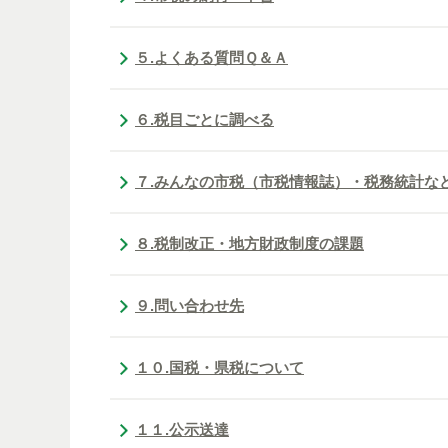
５.よくある質問Ｑ＆Ａ
６.税目ごとに調べる
７.みんなの市税（市税情報誌）・税務統計な
８.税制改正・地方財政制度の課題
９.問い合わせ先
１０.国税・県税について
１１.公示送達