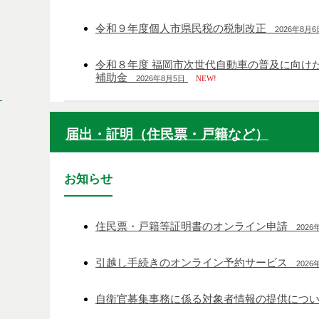
令和９年度個人市県民税の税制改正
2026年8月6
令和８年度 福岡市次世代自動車の普及に向け
補助金
2026年8月5日
NEW!
・
届出・証明（住民票・戸籍など）
お知らせ
住民票・戸籍等証明書のオンライン申請
2026
引越し手続きのオンライン予約サービス
2026
自衛官募集事務に係る対象者情報の提供につ