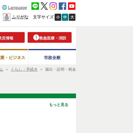
Language
ふりがな
文字サイズ
小
中
大
防災情報
救急医療・消防
産業・ビジネス
市政全般
ム
＞
くらし・手続き
＞
届出・証明・税金
もっと見る