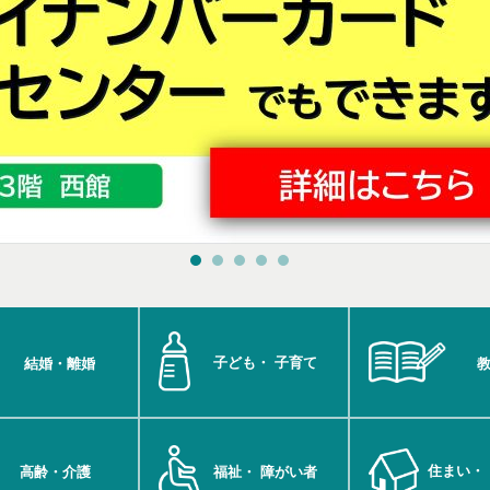
子ども・
子育て
結婚・離婚
住まい・
高齢・介護
福祉・
障がい者