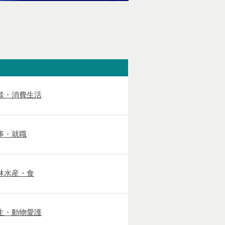
談・消費生活
事・就職
林水産・食
生・動物愛護