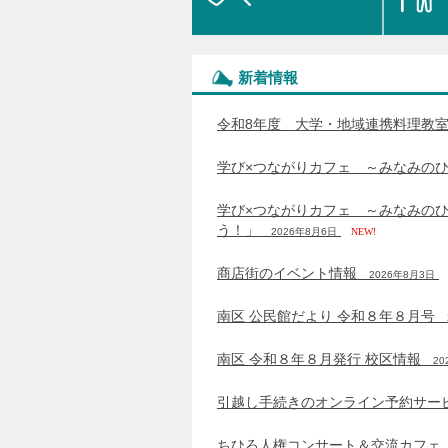
新着情報
令和8年度 大学・地域連携料理教
学び×つながりカフェ ～みなみの
学び×つながりカフェ ～みなみの
う！」
2026年8月6日
NEW!
商店街のイベント情報
2026年8月3日
N
南区 公民館だより 令和８年８月号
南区 令和８年８月発行 校区情報
20
引越し手続きのオンライン予約サー
ちひろ人権コンサート＆交流カフェ