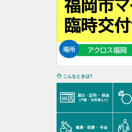
こんなときは?
届出・証明・
税金
(戸籍・
住民票など)
健康・医療・
年金