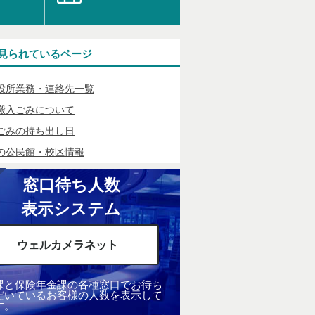
見られているページ
役所業務・連絡先一覧
搬入ごみについて
ごみの持ち出し日
の公民館・校区情報
窓口待ち人数
表示システム
ウェルカメラネット
課と保険年金課の各種窓口でお待ち
だいているお客様の人数を表示して
す。