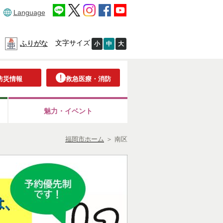
Language
文字サイズ
ふりがな
小
中
大
防災情報
救急医療・消防
魅力・イベント
福岡市ホーム
＞
南区