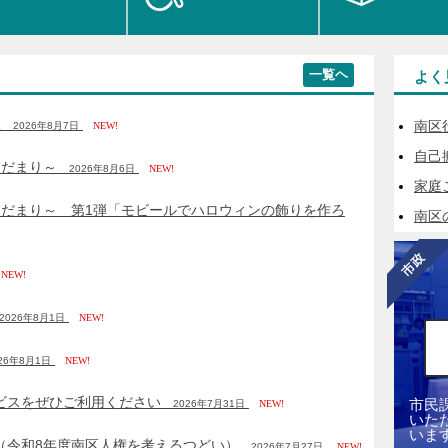
一覧ヘ
よく
室
南区
2026年8月7日
NEW!
自己
ひだまり～
2026年8月6日
NEW!
家庭
ひだまり～ 第1弾「モビールでハロウィンの飾りを作ろ
南区
EW!
2026年8月1日
NEW!
26年8月1日
NEW!
ビスをぜひご利用ください
市民
2026年7月31日
NEW!
いた
いま
（令和8年度南区人権を考えるつどい）
2026年7月27日
NEW!