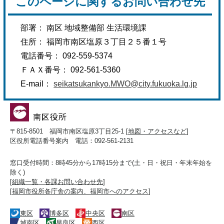
このページに関するお問い合わせ先
部署： 南区 地域整備部 生活環境課
住所： 福岡市南区塩原３丁目２５番１号
電話番号： 092-559-5374
ＦＡＸ番号： 092-561-5360
E-mail：
seikatsukankyo.MWO@city.fukuoka.lg.jp
〒815-8501 福岡市南区塩原3丁目25-1 [
地図・アクセスなど
]
区役所電話番号案内 電話：092-561-2131
窓口受付時間：8時45分から17時15分まで(土・日・祝日・年末年始を
除く)
[
組織一覧・各課お問い合わせ先
]
[
福岡市役所各庁舎の案内、福岡市へのアクセス
]
東区
博多区
中央区
南区
城南区
早良区
西区