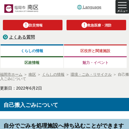
Language
防災情報
救急医療・消防
よくある質問
くらしの情報
区役所と関連施設
区政情報
魅力・イベント
福岡市ホーム
＞
南区
＞
くらしの情報
＞
環境・ごみ・リサイクル
＞
自己搬
入ごみについて
更新日：2022年6月2日
自己搬入ごみについて
自分でごみを処理施設へ持ち込むことができます