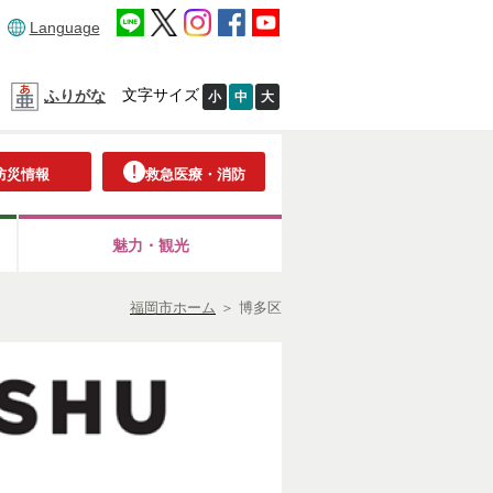
Language
文字サイズ
ふりがな
小
中
大
防災情報
救急医療・消防
魅力・観光
福岡市ホーム
＞
博多区