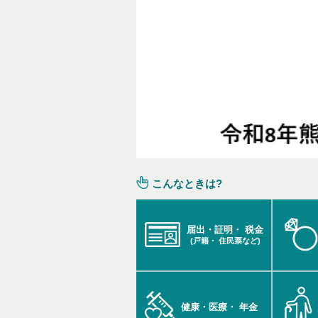
こんなときは?
届出・証明・
税金
(戸籍・
住民票など)
健康・医療・
年金