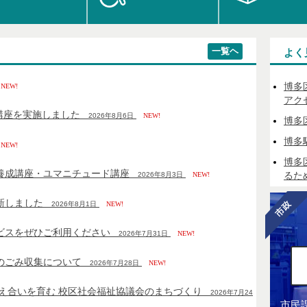
一覧ヘ
よく
博多
EW!
アク
講座を実施しました
2026年8月6日
NEW!
博多
博多
EW!
博多
養成講座・ユマニチュード講座
るた
2026年8月3日
NEW!
新しました
2026年8月1日
NEW!
ビスをぜひご利用ください
2026年7月31日
NEW!
のごみ収集について
2026年7月28日
NEW!
支え合いを育む 校区社会福祉協議会のまちづくり
2026年7月24
市民