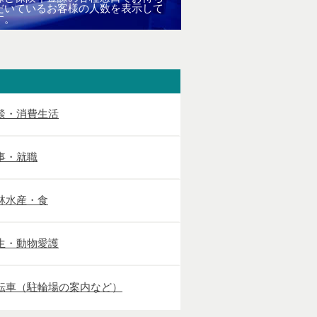
だいているお客様の人数を表示して
す。
談・消費生活
事・就職
林水産・食
生・動物愛護
転車（駐輪場の案内など）