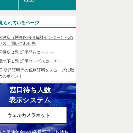
見られているページ
区役所（博多区保健福祉センター）への
セス、問い合わせ先
区役所２階 証明発行コーナー
駅地下１階 証明サービスコーナー
区 所得証明等の税務証明をスムーズに取
めのポイント
窓口待ち人数
表示システム
ウェルカメラネット
課と保険年金課の各種窓口でお待ち