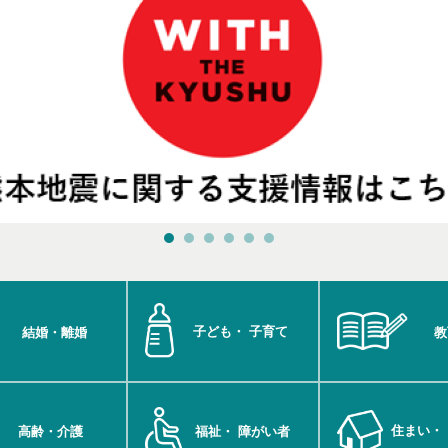
子ども・
子育て
結婚・離婚
教
住まい・
高齢・介護
福祉・
障がい者