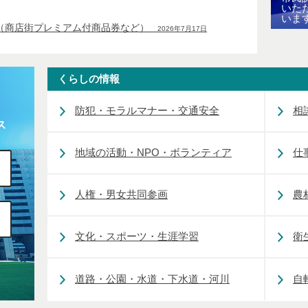
いた
いま
（商店街プレミアム付商品券など）
2026年7月17日
くらしの情報
防犯・モラルマナー・交通安全
相
ス
地域の活動・NPO・ボランティア
仕
人権・男女共同参画
農
文化・スポーツ・生涯学習
衛
道路・公園・水道・下水道・河川
自