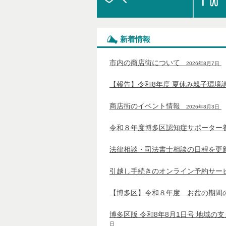
新着情報
市内の商店街について
2026年8月7日
N
【報告】令和8年度 夏休み親子環境
商店街のイベント情報
2026年8月3日
N
令和８年度博多区認知症サポーター
法律相談・司法書士相談の日程を更
引越し手続きのオンライン予約サー
【博多区】令和８年度 お盆の期間
博多区版 令和8年8月1日号 地域の
日