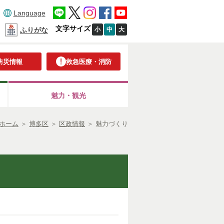
Language
文字サイズ
小
中
大
ふりがな
防災情報
救急医療・消防
魅力・観光
ホーム
＞
博多区
＞
区政情報
＞
魅力づくり