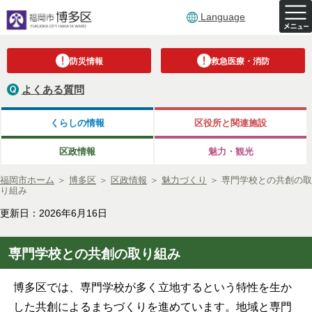
Language
防災情報
救急医療・消防
よくある質問
くらしの情報
区役所と関連施設
区政情報
魅力・観光
福岡市ホーム
＞
博多区
＞
区政情報
＞
魅力づくり
＞
専門学校との共創の取
り組み
更新日：2026年6月16日
専門学校との共創の取り組み
博多区では、専門学校が多く立地するという特性を生か
した共創によるまちづくりを進めています。地域と専門