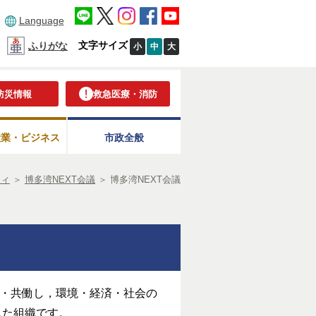
Language
文字サイズ
ふりがな
小
中
大
防災情報
救急医療・消防
産業・ビジネス
市政全般
ティ
＞
博多湾NEXT会議
＞
博多湾NEXT会議
携・共働し，環境・経済・社会の
した組織です。