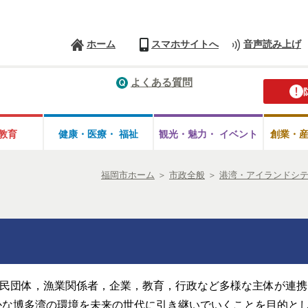
ホーム
スマホサイトへ
音声読み上げ
よくある質問
教育
健康・医療・
福祉
観光・魅力・
イベント
創業・
福岡市ホーム
＞
市政全般
＞
港湾・アイランドシ
市民団体，漁業関係者，企業，教育，行政など多様な主体が連
かな博多湾の環境を未来の世代に引き継いでいくことを目的と