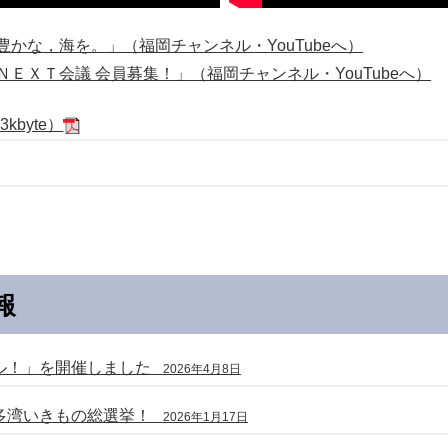
かな，海を。」（福岡チャンネル・YouTubeへ）
ＥＸＴ会議 会員募集！」（福岡チャンネル・YouTubeへ）
kbyte）
報
フル！」を開催しました
2026年4月8日
博多湾いきもの総選挙！
2026年1月17日