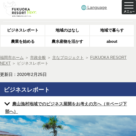
Language
ビジネスレポート
地域のはなし
地域で暮らす
農業を始める
農水産物を活かす
about
福岡市ホーム
＞
市政全般
＞
主なプロジェクト
＞
FUKUOKA RESORT
NEXT
＞
ビジネスレポート
更新日：2020年2月25日
ビジネスレポート
農山漁村地域でのビジネス展開をお考えの方へ（※ページ下
部へ）