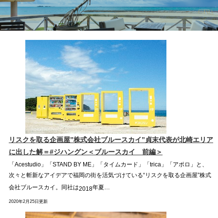
リスクを取る企画屋”株式会社ブルースカイ”貞末代表が北崎エリア
に出した解＝#ジハングン＜ブルースカイ 前編＞
「
Acestudio
」「
STAND BY ME
」「タイムカード」「
trica
」「アポロ」と、
次々と斬新なアイデアで福岡の街を活気づけている“リスクを取る企画屋”株式
会社ブルースカイ。同社は
年夏…
2018
2020年2月25日更新