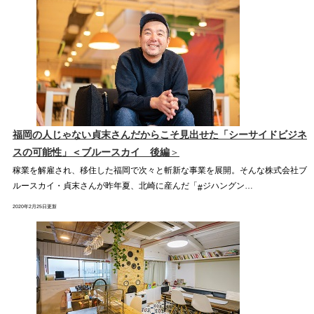
福岡の人じゃない貞末さんだからこそ見出せた「シーサイドビジネ
スの可能性」＜ブルースカイ 後編
＞
稼業を解雇され、移住した福岡で次々と斬新な事業を展開。そんな株式会社ブ
ルースカイ・貞末さんが昨年夏、北崎に産んだ「
ジハングン…
#
2020年2月25日更新