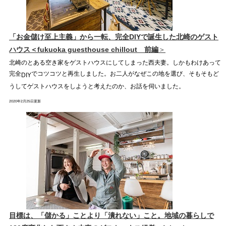
「お金儲け至上主義」から一転、完全
DIY
で誕生した北崎のゲスト
ハウス＜
fukuoka guesthouse chillout 前
編
＞
北崎のとある空き家をゲストハウスにしてしまった西夫妻。しかもわけあって
完全
でコツコツと再生しました。お二人がなぜこの地を選び、そもそもど
DIY
うしてゲストハウスをしようと考えたのか、お話を伺いました。
2020年2月25日更新
目標は、「儲かる」ことより「潰れない」こと。地域の暮らしで