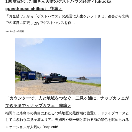
180
度変化した西さん夫妻のゲストハウス経営
＜
fukuoka
guesthouse chillout 後
編
＞
「お金儲け」から「ゲストハウス」の経営に人生をシフトさせ、都会から北崎
での運営に変更し
でゲストハウスを作…
DIY
2020年2月25日更新
「カウンターで、人と地域をつなぐ」二見ヶ浦に、ナップカフェが
できるまで＜ナップカフェ 前編＞
福岡市と糸島市の境目にあたる北崎地区の最西端に位置し、ドライブコースと
してにぎわう二見ヶ浦エリア。夫婦岩や刻一刻と変わる海の景色を眺められる
ロケーションが人気の「nap café…