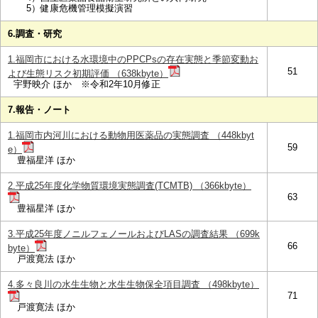
5）健康危機管理模擬演習
6.調査・研究
1.福岡市における水環境中のPPCPsの存在実態と季節変動お
51
よび生態リスク初期評価 （638kbyte）
宇野映介 ほか ※令和2年10月修正
7.報告・ノート
1.福岡市内河川における動物用医薬品の実態調査 （448kbyt
59
e）
豊福星洋 ほか
2.平成25年度化学物質環境実態調査(TCMTB) （366kbyte）
63
豊福星洋 ほか
3.平成25年度ノニルフェノールおよびLASの調査結果 （699k
66
byte）
戸渡寛法 ほか
4.多々良川の水生生物と水生生物保全項目調査 （498kbyte）
71
戸渡寛法 ほか