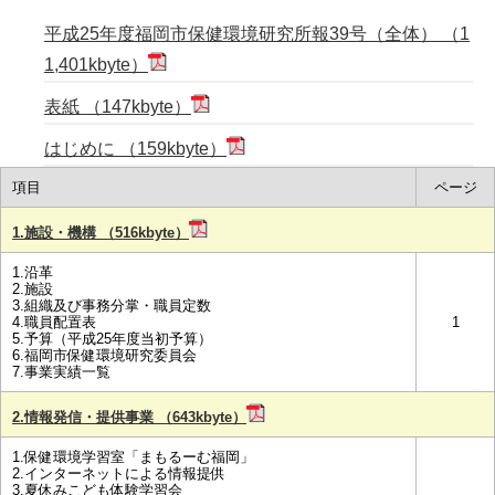
平成25年度福岡市保健環境研究所報39号（全体） （1
1,401kbyte）
表紙 （147kbyte）
はじめに （159kbyte）
項目
ページ
1.施設・機構 （516kbyte）
1.沿革
2.施設
3.組織及び事務分掌・職員定数
4.職員配置表
1
5.予算（平成25年度当初予算）
6.福岡市保健環境研究委員会
7.事業実績一覧
2.情報発信・提供事業 （643kbyte）
1.保健環境学習室「まもるーむ福岡」
2.インターネットによる情報提供
3.夏休みこども体験学習会