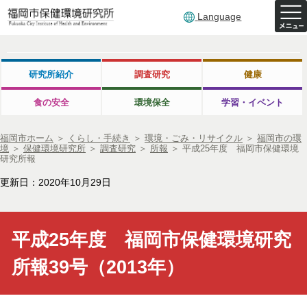
Language
研究所紹介
調査研究
健康
食の安全
環境保全
学習・イベント
福岡市ホーム
＞
くらし・手続き
＞
環境・ごみ・リサイクル
＞
福岡市の環
境
＞
保健環境研究所
＞
調査研究
＞
所報
＞
平成25年度 福岡市保健環境
研究所報
更新日：2020年10月29日
平成25年度 福岡市保健環境研究
所報39号（2013年）