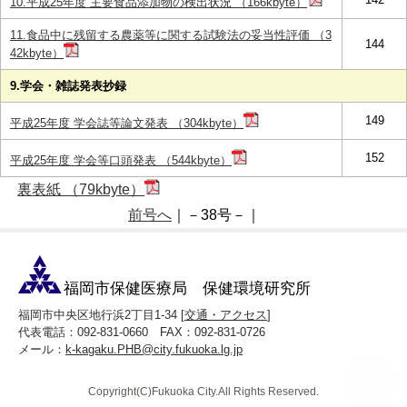
10.平成25年度 主要食品添加物の検出状況 （166kbyte）
11.食品中に残留する農薬等に関する試験法の妥当性評価 （3
144
42kbyte）
9.学会・雑誌発表抄録
149
平成25年度 学会誌等論文発表 （304kbyte）
152
平成25年度 学会等口頭発表 （544kbyte）
裏表紙 （79kbyte）
前号へ
｜－38号－｜
福岡市保健医療局 保健環境研究所
福岡市中央区地行浜2丁目1-34 [
交通・アクセス
]
代表電話：092-831-0660 FAX：092-831-0726
メール：
k-kagaku.PHB@city.fukuoka.lg.jp
Copyright(C)Fukuoka City.All Rights Reserved.