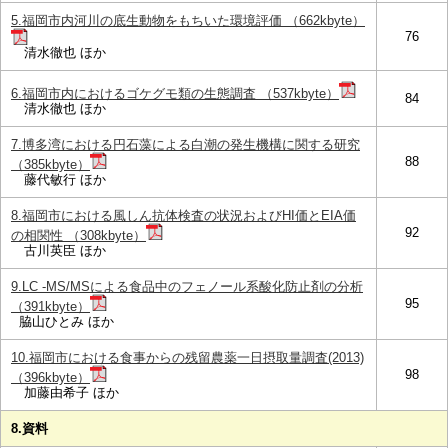
5.福岡市内河川の底生動物をもちいた環境評価 （662kbyte）
76
清水徹也 ほか
6.福岡市内におけるゴケグモ類の生態調査 （537kbyte）
84
清水徹也 ほか
7.博多湾における円石藻による白潮の発生機構に関する研究
88
（385kbyte）
藤代敏行 ほか
8.福岡市における風しん抗体検査の状況およびHI価とEIA価
92
の相関性 （308kbyte）
古川英臣 ほか
9.LC -MS/MSによる食品中のフェノール系酸化防止剤の分析
95
（391kbyte）
脇山ひとみ ほか
10.福岡市における食事からの残留農薬一日摂取量調査(2013)
98
（396kbyte）
加藤由希子 ほか
8.資料