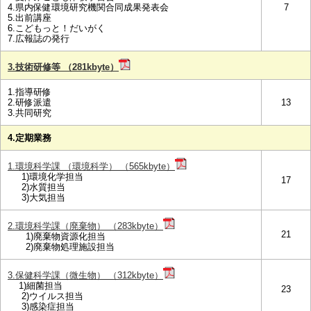
4.県内保健環境研究機関合同成果発表会
7
5.出前講座
6.こどもっと！だいがく
7.広報誌の発行
3.技術研修等 （281kbyte）
1.指導研修
2.研修派遣
13
3.共同研究
4.定期業務
1.環境科学課 （環境科学） （565kbyte）
1)環境化学担当
17
2)水質担当
3)大気担当
2.環境科学課（廃棄物） （283kbyte）
21
1)廃棄物資源化担当
2)廃棄物処理施設担当
3.保健科学課（微生物） （312kbyte）
1)細菌担当
23
2)ウイルス担当
3)感染症担当