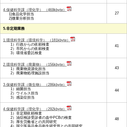
4.保健科学課（理化学） （469kbyte）
27
1)食品化学担当
2)微量分析担当
5.非定期業務
1.環境科学課（環境科学） （181kbyte）
1）行政からの依頼検査
41
2）市民からの依頼検査
3）環境省委託検査
2.環境科学課（廃棄物） （156kbyte）
43
1）廃棄物資源化担当
2）廃棄物処理施設担当
3.保健科学課（微生物） （286kbyte）
1）細菌担当
44
2）ウイルス担当
3）感染症担当
4.保健科学課（理化学） （292kbyte）
1）非定期依頼検査
2）油症検診受診者の血中PCBの検査
48
3）厚生労働省との共同研究
4）国立医薬品食品衛生研究所との共同研究