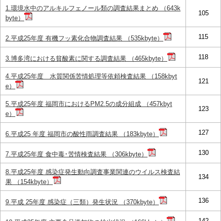
1.環境水中のアルキルフェノール類の調査結果まとめ （643k
105
byte）
115
2.平成25年度 有機フッ素化合物調査結果 （535kbyte）
118
3.博多湾における貧酸素に関する調査結果 （465kbyte）
4.平成25年度 水質関係苦情処理等依頼検査結果 （158kbyt
121
e）
5.平成25年度 福岡市におけるPM2.5の成分組成 （457kbyt
123
e）
127
6.平成25 年度 福岡市の酸性雨調査結果 （183kbyte）
130
7.平成25年度 食中毒･苦情検査結果 （306kbyte）
8.平成25年度 感染症発生動向調査事業関連のウイルス検査結
134
果 （154kbyte）
136
9.平成 25年度 感染症（三類）発生状況 （370kbyte）
142