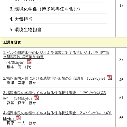
17
環境化学係（博多湾専任を含む）
大気担当
環境生物担当
3.調査研究
1.ビル冷却塔水中のレジオネラ属菌に対する抗レジオネラ用空調
水処理剤の増殖抑制効果
37
（470kbyte）
椿本 亮 ほか
2.福岡市内河川における感染症起因菌の定点調査 （332kbyte）
45
塩津 幸恵 ほか
3.福岡市民の各種ウイルス抗体保有状況調査 1.ｱﾃﾞﾉｳｲﾙｽ(第3
51
報） （344kbyte）
宮基 良子 ほか
4.福岡市民の各種ウイルス抗体保有状況調査 2.ﾑﾝﾌﾟｽｳｲﾙｽ （401
55
kbyte）
梶原 一人 ほか