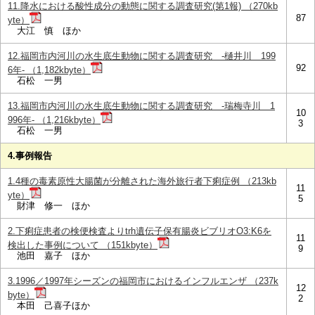
11.降水における酸性成分の動態に関する調査研究(第1報) （270kb
87
yte）
大江 慎 ほか
12.福岡市内河川の水生底生動物に関する調査研究 -樋井川 199
92
6年- （1,182kbyte）
石松 一男
13.福岡市内河川の水生底生動物に関する調査研究 -瑞梅寺川 1
10
996年- （1,216kbyte）
3
石松 一男
4.事例報告
1.4種の毒素原性大腸菌が分離された海外旅行者下痢症例 （213kb
11
yte）
5
財津 修一 ほか
2.下痢症患者の検便検査よりtrh遺伝子保有腸炎ビブリオO3:K6を
11
検出した事例について （151kbyte）
9
池田 嘉子 ほか
3.1996／1997年シーズンの福岡市におけるインフルエンザ （237k
12
byte）
2
本田 己喜子ほか