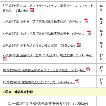
5.平成8年度 結核・感染症サーベイランス事業等からのウイルス検
16
0
査結果 （81kbyte）
16
6.平成8年度 食中毒・苦情関係理化学検査結果 （58kbyte）
2
16
7.平成8年度 食品化学及び家庭用品検査違反事例 （55kbyte）
3
16
8.平成8年度 主要食品添加物の検出状況 （374kbyte）
4
9.平成8年度 油症検診・血中PCB及びPCQ検査結果 （108kbyte）
17
0
17
10.平成8年度 環境保全部の依頼による苦情検査 （26kbyte）
2
17
11.平成8年度 酸性雨調査状況について （268kbyte）
3
6.学会・雑誌発表抄録
平成8年度学会誌等論文発表&抄録 （306kbyt