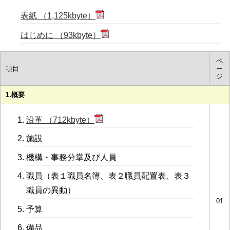
表紙 （1,125kbyte）
はじめに （93kbyte）
ペ
項目
ー
ジ
1.概要
沿革 （712kbyte）
施設
機構・事務分掌及び人員
職員（表１職員名簿、表２職員配置表、表３
職員の異動）
01
予算
備品