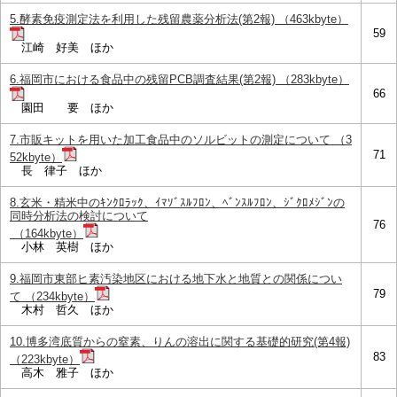
5.酵素免疫測定法を利用した残留農薬分析法(第2報) （463kbyte）
59
江崎 好美 ほか
6.福岡市における食品中の残留PCB調査結果(第2報) （283kbyte）
66
園田 要 ほか
7.市販キットを用いた加工食品中のソルビットの測定について （3
71
52kbyte）
長 律子 ほか
8.玄米・精米中のｷﾝｸﾛﾗｯｸ、ｲﾏｿﾞｽﾙﾌﾛﾝ、ﾍﾞﾝｽﾙﾌﾛﾝ、ｼﾞｸﾛﾒｼﾞﾝの
同時分析法の検討について
76
（164kbyte）
小林 英樹 ほか
9.福岡市東部ヒ素汚染地区における地下水と地質との関係につい
79
て （234kbyte）
木村 哲久 ほか
10.博多湾底質からの窒素、りんの溶出に関する基礎的研究(第4報)
83
（223kbyte）
高木 雅子 ほか