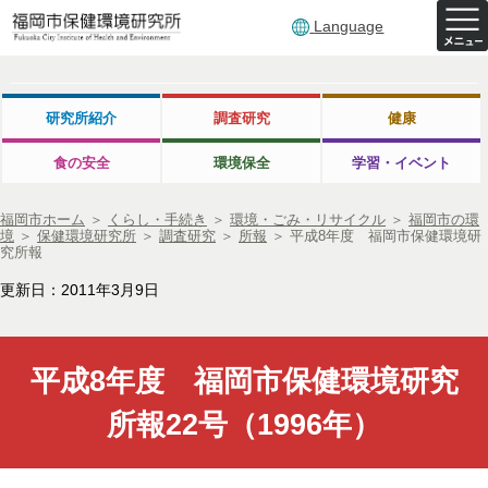
Language
研究所紹介
調査研究
健康
食の安全
環境保全
学習・イベント
福岡市ホーム
＞
くらし・手続き
＞
環境・ごみ・リサイクル
＞
福岡市の環
境
＞
保健環境研究所
＞
調査研究
＞
所報
＞
平成8年度 福岡市保健環境研
究所報
更新日：2011年3月9日
平成8年度 福岡市保健環境研究
所報22号（1996年）