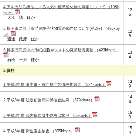
4.アルカリろ紙法による大気中硫黄酸化物の測定について （108k
12
byte）
6
大江 慎 ほか
5.福岡市における浮遊粒子状物質の動向について(第2報) （495kby
12
te）
8
渡邊 政彦 ほか
6.博多湾底泥中の休眠細胞やシストの発芽培養実験 （423kbyte）
13
4
石松 一男 ほか
5.資料
13
1.平成8年度 食中毒・有症無症苦情検査結果 （324kbyte）
9
14
2.平成8年度 法定伝染病関係検査結果 （379kbyte）
6
15
3.平成8年度 腸内病原微生物検出状況 （56kbyte）
3
15
4.平成8年度 衛生害虫検査 （355kbyte）
4