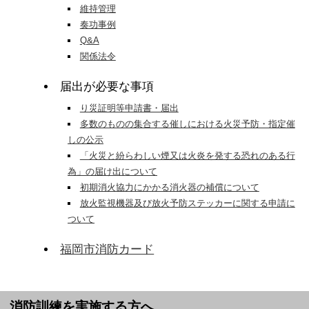
維持管理
奏功事例
Q&A
関係法令
届出が必要な事項
り災証明等申請書・届出
多数のものの集合する催しにおける火災予防・指定催
しの公示
「火災と紛らわしい煙又は火炎を発する恐れのある行
為」の届け出について
初期消火協力にかかる消火器の補償について
放火監視機器及び放火予防ステッカーに関する申請に
ついて
福岡市消防カード
消防訓練を実施する方へ