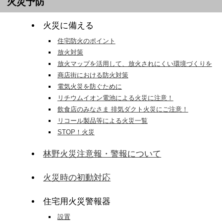
火災予防
火災に備える
住宅防火のポイント
放火対策
放火マップを活用して、放火されにくい環境づくりを
商店街における防火対策
電気火災を防ぐために
リチウムイオン電池による火災に注意！
飲食店のみなさま 排気ダクト火災にご注意！
リコール製品等による火災一覧
STOP！火災
林野火災注意報・警報について
火災時の初動対応
住宅用火災警報器
設置