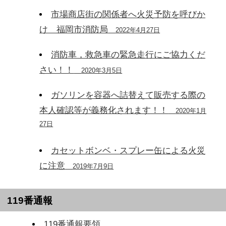
市場商店街の関係者へ火災予防を呼びか
け 福岡市消防局
2022年4月27日
消防車，救急車の緊急走行にご協力くだ
さい！！
2020年3月5日
ガソリンを容器へ詰替えて販売する際の
本人確認等が義務化されます！！
2020年1月
27日
カセットボンベ・スプレー缶による火災
に注意
2019年7月9日
119番通報
119番通報要領