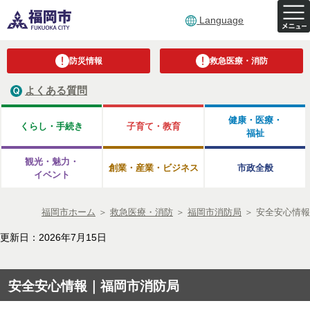
Language
防災情報
救急医療・消防
よくある質問
健康・医療・
くらし・手続き
子育て・教育
福祉
観光・魅力・
創業・産業・ビジネス
市政全般
イベント
福岡市ホーム
＞
救急医療・消防
＞
福岡市消防局
＞
安全安心情報
更新日：2026年7月15日
安全安心情報｜福岡市消防局