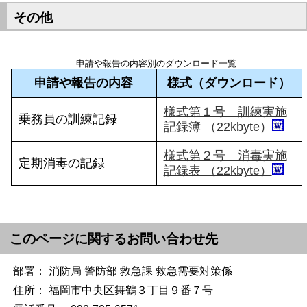
その他
申請や報告の内容別のダウンロード一覧
申請や報告の内容
様式（ダウンロード）
様式第１号 訓練実施
乗務員の訓練記録
記録簿 （22kbyte）
様式第２号 消毒実施
定期消毒の記録
記録表 （22kbyte）
このページに関するお問い合わせ先
部署： 消防局 警防部 救急課
救急需要対策係
住所： 福岡市中央区舞鶴３丁目９番７号