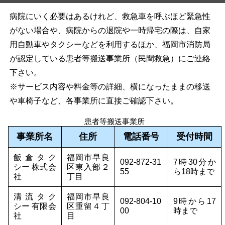
病院にいく必要はあるけれど、救急車を呼ぶほど緊急性
がない場合や、病院からの退院や一時帰宅の際は、自家
用自動車やタクシーなどを利用するほか、福岡市消防局
が認定している患者等搬送事業所（民間救急）にご連絡
下さい。
※サービス内容や料金等の詳細、横になったままの移送
や車椅子など、各事業所に直接ご確認下さい。
患者等搬送事業所
事業所名
住所
電話番号
受付時間
飯倉タク
福岡市早良
092-872-31
7時30分か
シー 株式会
区東入部２
55
ら18時まで
社
丁目
清流タク
福岡市早良
092-804-10
9時から17
シー 有限会
区重留４丁
00
時まで
社
目