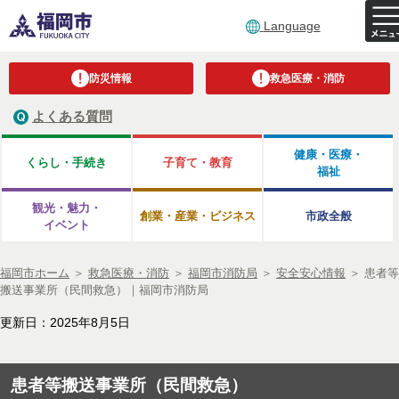
Language
防災情報
救急医療・消防
よくある質問
健康・医療・
くらし・手続き
子育て・教育
福祉
観光・魅力・
創業・産業・ビジネス
市政全般
イベント
福岡市ホーム
＞
救急医療・消防
＞
福岡市消防局
＞
安全安心情報
＞
患者等
搬送事業所（民間救急）｜福岡市消防局
更新日：2025年8月5日
患者等搬送事業所（民間救急）