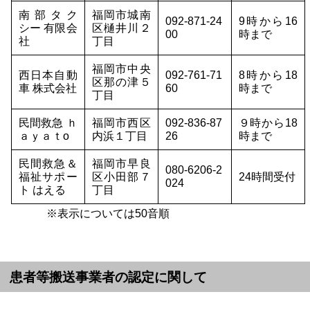
南部タク
福岡市城南
092-871-24
9時から16
シー 有限会
区樋井川２
00
時まで
社
丁目
福岡市中央
西日本自動
092-761-71
8時から18
区那の津５
車 株式会社
60
時まで
丁目
民間救急 ｈ
福岡市西区
092-836-87
９時から18
ａｙａｔо
内浜１丁目
26
時まで
民間救急＆
福岡市早良
080-6206-2
福祉サポー
区小田部７
24時間受付
024
ト はえる
丁目
※表示については50音順
患者等搬送事業者の認定に関して