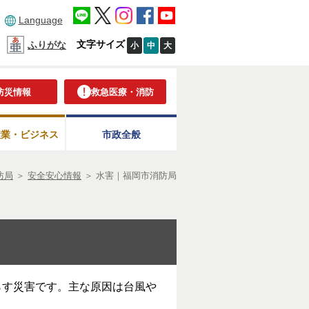
Language
文字サイズ
ふりがな
小
中
大
防災情報
救急医療・消防
産業・ビジネス
市政全般
防局
＞
安全安心情報
＞
水害｜福岡市消防局
らす災害です。主な原因は台風や