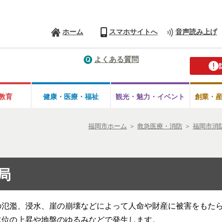
ホーム
スマホサイトへ
音声読み上げ
よくある質問
教育
健康・医療・
福祉
観光・魅力・
イベント
創業・
福岡市ホーム
＞
救急医療・消防
＞
福岡市消
局
の氾濫、浸水、崖の崩壊などによって人命や財産に被害をもた
水位の上昇や地盤のゆるみなどで発生します。