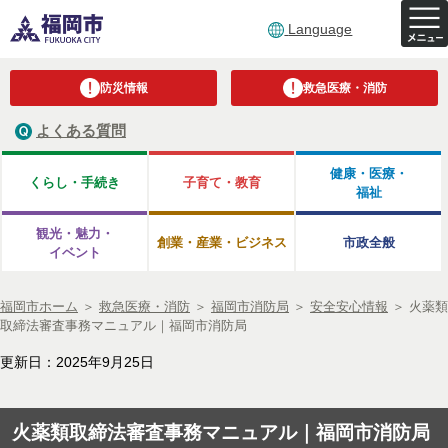
Language
防災情報
救急医療・消防
よくある質問
健康・医療・
くらし・手続き
子育て・教育
福祉
観光・魅力・
創業・産業・ビジネス
市政全般
イベント
福岡市ホーム
＞
救急医療・消防
＞
福岡市消防局
＞
安全安心情報
＞
火薬類
取締法審査事務マニュアル｜福岡市消防局
更新日：2025年9月25日
火薬類取締法審査事務マニュアル｜福岡市消防局