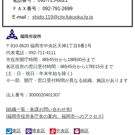
電話番号： 092-725-6621
ＦＡＸ番号： 092-791-2699
E-mail：
shido.119@city.fukuoka.lg.jp
〒810-8620 福岡市中央区天神1丁目8番1号
代表電話：092-711-4111
市役所開庁時間：8時45分から18時00分まで
各区役所の窓口受付時間：8時45分から17時15分まで
(土・日・祝日・年末年始を除く)
※一部、開庁・窓口受付時間が異なる組織、施設があります
法人番号：3000020401307
[
組織一覧・各課お問い合わせ先
]
[
福岡市役所各庁舎の案内、福岡市へのアクセス
]
東区
博多区
中央区
南区