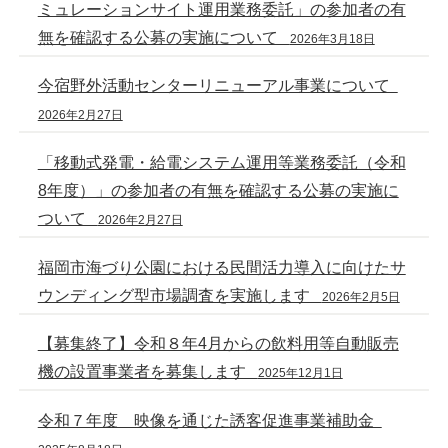
ミュレーションサイト運用業務委託」の参加者の有
無を確認する公募の実施について
2026年3月18日
今宿野外活動センターリニューアル事業について
2026年2月27日
「移動式発電・給電システム運用等業務委託（令和
8年度）」の参加者の有無を確認する公募の実施に
ついて
2026年2月27日
福岡市海づり公園における民間活力導入に向けたサ
ウンディング型市場調査を実施します
2026年2月5日
【募集終了】令和８年4月からの飲料用等自動販売
機の設置事業者を募集します
2025年12月1日
令和７年度 映像を通じた誘客促進事業補助金