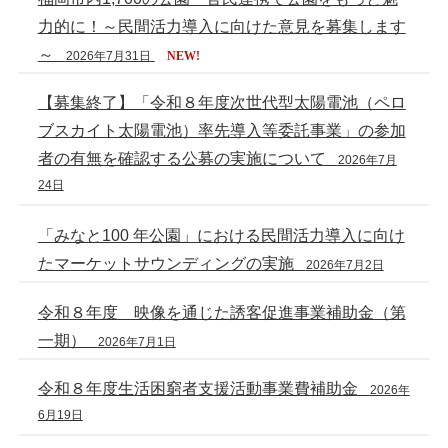
力的に！～民間活力導入に向けた意見を募集します
～
2026年7月31日
NEW!
【募集終了】「令和８年度次世代型太陽電池（ペロ
ブスカイト太陽電池）率先導入等委託事業」の参加
者の有無を確認する公募の実施について
2026年7月
24日
「みなと100 年公園」における民間活力導入に向け
たマーケットサウンディングの実施
2026年7月2日
令和８年度 映像を通じた誘客促進事業補助金（第
一期）
2026年7月1日
令和８年度生活困窮者支援活動事業費補助金
2026年
6月19日