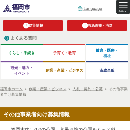
Language
防災情報
救急医療・消防
よくある質問
健康・医療・
くらし・手続き
子育て・教育
福祉
観光・魅力・
創業・産業・ビジネス
市政全般
イベント
福岡市ホーム
＞
創業・産業・ビジネス
＞
入札・契約・公募
＞
その他事業
者向け募集情報
その他事業者向け募集情報
福岡市内1,700の公園 官民連携で公園をもっと魅