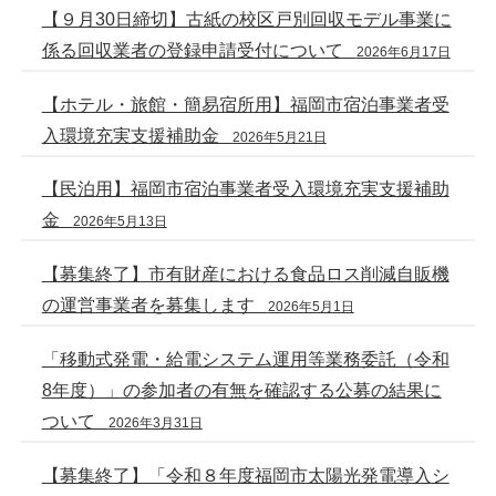
【９月30日締切】古紙の校区戸別回収モデル事業に
係る回収業者の登録申請受付について
2026年6月17日
【ホテル・旅館・簡易宿所用】福岡市宿泊事業者受
入環境充実支援補助金
2026年5月21日
【民泊用】福岡市宿泊事業者受入環境充実支援補助
金
2026年5月13日
【募集終了】市有財産における食品ロス削減自販機
の運営事業者を募集します
2026年5月1日
「移動式発電・給電システム運用等業務委託（令和
8年度）」の参加者の有無を確認する公募の結果に
ついて
2026年3月31日
【募集終了】「令和８年度福岡市太陽光発電導入シ