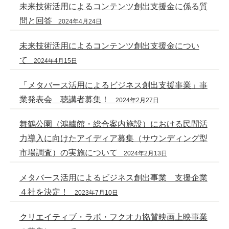
未来技術活用によるコンテンツ創出支援金に係る質
問と回答
2024年4月24日
未来技術活用によるコンテンツ創出支援金につい
て
2024年4月15日
「メタバース活用によるビジネス創出支援事業」事
業発表会 聴講者募集！
2024年2月27日
舞鶴公園（鴻臚館・総合案内施設）における民間活
力導入に向けたアイディア募集（サウンディング型
市場調査）の実施について
2024年2月13日
メタバース活用によるビジネス創出事業 支援企業
４社を決定！
2023年7月10日
クリエイティブ・ラボ・フクオカ協賛映画上映事業