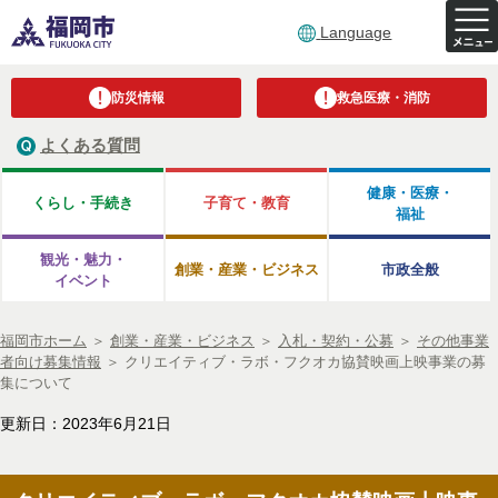
Language
防災情報
救急医療・消防
よくある質問
健康・医療・
くらし・手続き
子育て・教育
福祉
観光・魅力・
創業・産業・ビジネス
市政全般
イベント
福岡市ホーム
＞
創業・産業・ビジネス
＞
入札・契約・公募
＞
その他事業
者向け募集情報
＞
クリエイティブ・ラボ・フクオカ協賛映画上映事業の募
集について
更新日：2023年6月21日