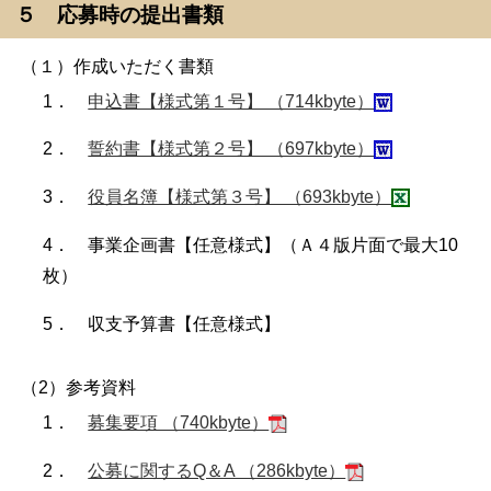
５ 応募時の提出書類
（１）作成いただく書類
1．
申込書【様式第１号】 （714kbyte）
2．
誓約書【様式第２号】 （697kbyte）
3．
役員名簿【様式第３号】 （693kbyte）
4． 事業企画書【任意様式】（Ａ４版片面で最大10
枚）
5． 収支予算書【任意様式】
（2）参考資料
1．
募集要項 （740kbyte）
2．
公募に関するQ＆A （286kbyte）