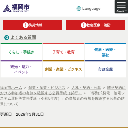
Language
防災情報
救急医療・消防
よくある質問
健康・医療・
くらし・手続き
子育て・教育
福祉
観光・魅力・
創業・産業・ビジネス
市政全般
イベント
福岡市ホーム
＞
創業・産業・ビジネス
＞
入札・契約・公募
＞
随意契約に
おける参加者の有無を確認する公募手続（試行）
＞
「移動式発電・給電シ
ステム運用等業務委託（令和8年度）」の参加者の有無を確認する公募の結
果について
更新日：2026年3月31日