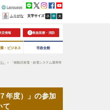
Language
文字サイズ
ふりがな
小
中
大
防災情報
救急医療・消防
産業・ビジネス
市政全般
行）
＞
「移動式発電・給電システム運用等
７年度）」の参加
いて