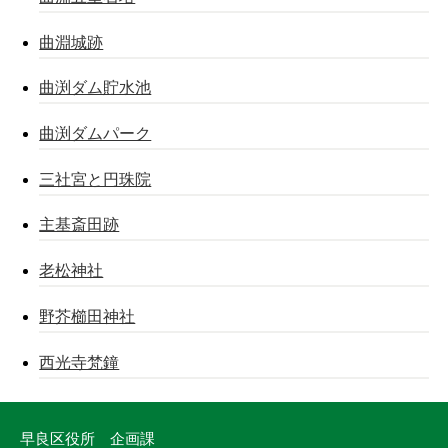
曲淵城跡
曲渕ダム貯水池
曲渕ダムパーク
三社宮と円珠院
主基斎田跡
老松神社
野芥櫛田神社
西光寺梵鐘
早良区役所 企画課