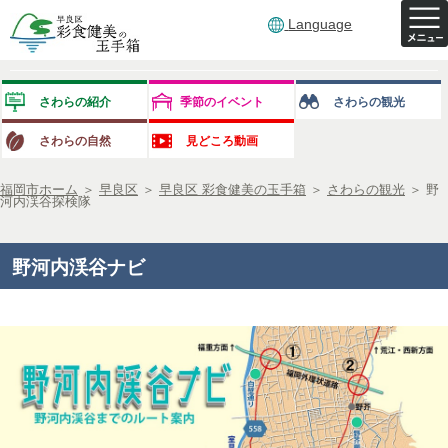
Language
さわらの紹介
季節のイベント
さわらの観光
さわらの自然
見どころ動画
福岡市ホーム
＞
早良区
＞
早良区 彩食健美の玉手箱
＞
さわらの観光
＞
野
河内渓谷探検隊
野河内渓谷ナビ