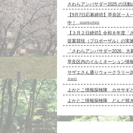
さわらアンバサダー2025 の活
【9月7日応募締切】早良区一人
中！
2026年4月9日
【３月２日締切】令和８年度「
提案競技（プロポーザル）の実
「さわらアンバサダー2026」大
早良区内のイルミネーション情
サザエさん通りウォークラリー20
月30日
よかとこ情報探検隊＿カササギ
よかとこ情報探検隊＿どんど焼き