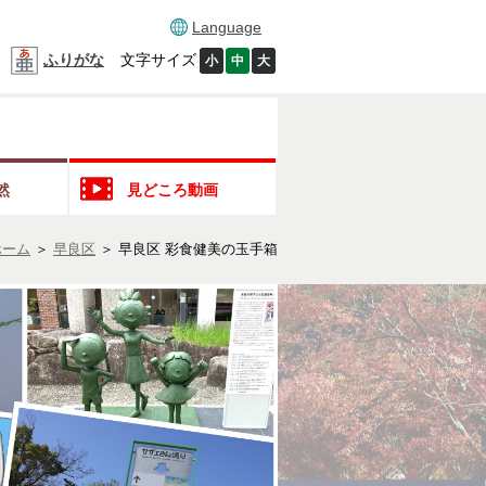
Language
ふりがな
文字サイズ
小
中
大
然
見どころ動画
ホーム
＞
早良区
＞
早良区 彩食健美の玉手箱