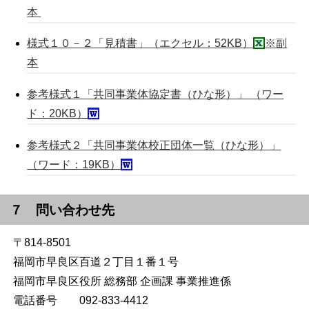
本
様式１０－２「見積書」（エクセル：52KB）
※
副
本
参考様式１「共同事業体協定書（ひな形）」 （ワー
ド：20KB）
参考様式２「共同事業体校正団体一覧（ひな形）」
（ワード：19KB）
７ 問い合わせ先
〒814-8501
福岡市早良区百道２丁目１番１号
福岡市早良区役所 総務部 企画課 事業推進係
電話番号 092-833-4412