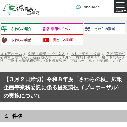
Language
さわらの紹介
季節のイベント
さわらの観光
さわらの自然
見どころ動画
福岡市ホーム
＞
創業・産業・ビジネス
＞
入札・契約・公募
＞
各所管課が
公募する競争入札、提案競技等
＞
【３月２日締切】令和８年度「さわらの
秋」広報企画等業務委託に係る提案競技（プロポーザル）の実施について
【３月２日締切】令和８年度「さわらの秋」広報
企画等業務委託に係る提案競技（プロポーザル）
の実施について
１ 件名