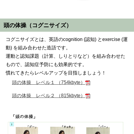
頭の体操（コグニサイズ）
コグニサイズとは、英語のcognition (認知) とexercise (運
動) を組み合わせた造語です。
運動と認知課題（計算、しりとりなど）を組み合わせた
もので、認知症予防にも効果的です。
慣れてきたらレベルアップを目指しましょう！
頭の体操 レベル１ （754kbyte）
頭の体操 レベル２ （815kbyte）