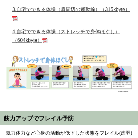
3.自宅でできる体操（肩周辺の運動編）（315kbyte）
4.自宅でできる体操（ストレッチで身体ほぐし）
（604kbyte）
筋力アップでフレイル予防
気力体力など心身の活動が低下した状態をフレイル(虚弱)