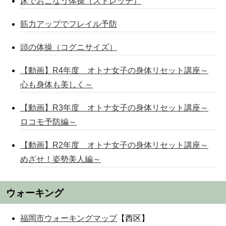
床でおこなう体操（ストレッチ）
筋力アップでフレイル予防
頭の体操（コグニサイズ）
【動画】R4年度 オトナ女子の身体リセット講座～
心も身体も美しく～
【動画】R3年度 オトナ女子の身体リセット講座～
ロコモ予防編～
【
動画】R2年度 オトナ女子の身体リセット講座～
めざせ！姿勢美人編～
ウォーキング
福岡市ウォーキングマップ
【西区】