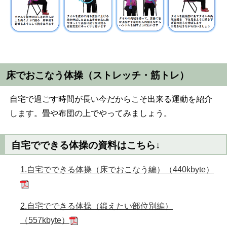
床でおこなう体操（ストレッチ・筋トレ）
自宅で過ごす時間が長い今だからこそ出来る運動を紹介
します。畳や布団の上でやってみましょう。
自宅でできる体操の資料はこちら↓
1.自宅でできる体操（床でおこなう編）（440kbyte）
2.自宅でできる体操（鍛えたい部位別編）
（557kbyte）