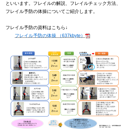
といいます。フレイルの解説、フレイルチェック方法、
フレイル予防の体操についてご紹介します。
フレイル予防の資料はこちら↓
フレイル予防の体操 （637kbyte）