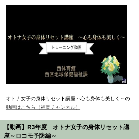
オトナ女子の身体リセット講座～心も身体も美しく～の
動画はこちら（福岡チャンネル）
【動画】R3年度 オトナ女子の身体リセット講
座～ロコモ予防編～