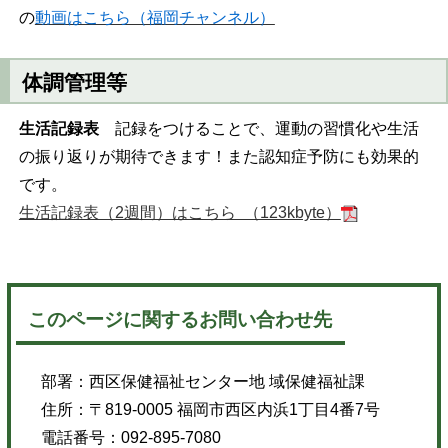
の
動画はこちら（福岡チャンネル）
体調管理等
生活記録表
記録をつけることで、運動の習慣化や生活
の振り返りが期待できます！また認知症予防にも効果的
です。
生活記録表（2週間）はこちら （123kbyte）
このページに関するお問い合わせ先
部署：
西区保健福祉センター地 域保健福祉課
住所：
〒819-0005 福岡市西区内浜1丁目4番7号
電話番号：
092-895-7080