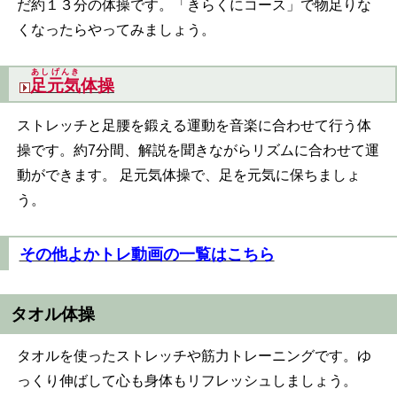
だ約１３分の体操です。「きらくにコース」で物足りな
くなったらやってみましょう。
あしげんき
足元気
体操
ストレッチと足腰を鍛える運動を音楽に合わせて行う体
操です。約7分間、解説を聞きながらリズムに合わせて運
動ができます。 足元気体操で、足を元気に保ちましょ
う。
その他よかトレ動画の一覧はこちら
タオル体操
タオルを使ったストレッチや筋力トレーニングです。ゆ
っくり伸ばして心も身体もリフレッシュしましょう。