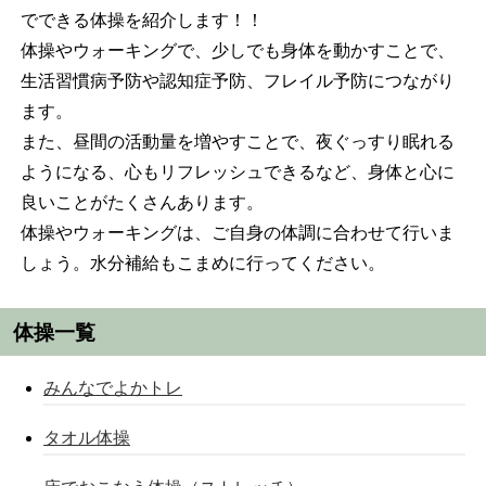
でできる体操を紹介します！！
体操やウォーキングで、少しでも身体を動かすことで、
生活習慣病予防や認知症予防、フレイル予防につながり
ます。
また、昼間の活動量を増やすことで、夜ぐっすり眠れる
ようになる、心もリフレッシュできるなど、身体と心に
良いことがたくさんあります。
体操やウォーキングは、ご自身の体調に合わせて行いま
しょう。水分補給もこまめに行ってください。
体操一覧
みんなでよかトレ
タオル体操