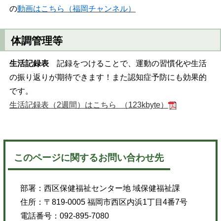
の
動画はこちら（福岡チャンネル）
体調管理等
生活記録表
記録をつけることで、運動の習慣化や生活
の振り返りが期待できます！また認知症予防にも効果的
です。
生活記録表（2週間）はこちら （123kbyte）
このページに関するお問い合わせ先
部署：
西区保健福祉センター地 域保健福祉課
住所：
〒819-0005 福岡市西区内浜1丁目4番7号
電話番号：
092-895-7080