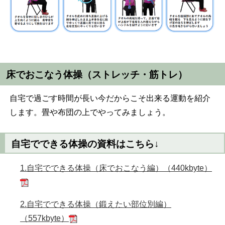
床でおこなう体操（ストレッチ・筋トレ）
自宅で過ごす時間が長い今だからこそ出来る運動を紹介
します。畳や布団の上でやってみましょう。
自宅でできる体操の資料はこちら↓
1.自宅でできる体操（床でおこなう編）（440kbyte）
2.自宅でできる体操（鍛えたい部位別編）
（557kbyte）