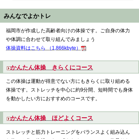
みんなでよかトレ
福岡市が作成した高齢者向けの体操です。ご自身の体力
や体調に合わせて取り組んでみましょう
体操資料はこちら （1,866kbyte）
かんたん体操 きらくにコース
この体操は運動が得意でない方にもきらくに取り組める
体操です。ストレッチを中心に約9分間、短時間でも身体
を動かしたい方におすすめのコースです。
かんたん体操 ほどよくコース
ストレッチと筋力トレーニングをバランスよく組み込ん