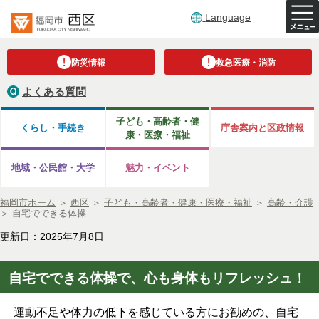
Language
防災情報
救急医療・消防
よくある質問
子ども・高齢者・健
くらし・手続き
庁舎案内と区政情報
康・医療・福祉
地域・公民館・大学
魅力・イベント
福岡市ホーム
＞
西区
＞
子ども・高齢者・健康・医療・福祉
＞
高齢・介護
＞
自宅でできる体操
更新日：2025年7月8日
自宅でできる体操で、心も身体もリフレッシュ！
運動不足や体力の低下を感じている方にお勧めの、自宅