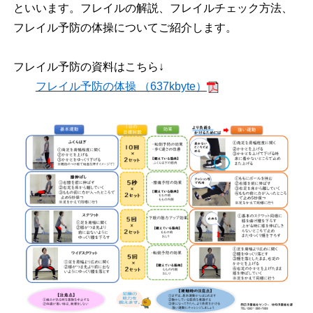
といいます。フレイルの解説、フレイルチェック方法、
フレイル予防の体操についてご紹介します。
フレイル予防の資料はこちら↓
フレイル予防の体操 （637kbyte）