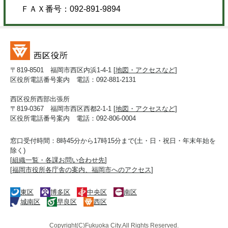
ＦＡＸ番号：
092-891-9894
〒819-8501 福岡市西区内浜1-4-1 [
地図・アクセスなど
]
区役所電話番号案内 電話：092-881-2131
西区役所西部出張所
〒819-0367 福岡市西区西都2-1-1 [
地図・アクセスなど
]
区役所電話番号案内 電話：092-806-0004
窓口受付時間：8時45分から17時15分まで(土・日・祝日・年末年始を
除く)
[
組織一覧・各課お問い合わせ先
]
[
福岡市役所各庁舎の案内、福岡市へのアクセス
]
東区
博多区
中央区
南区
城南区
早良区
西区
Copyright(C)Fukuoka City.All Rights Reserved.