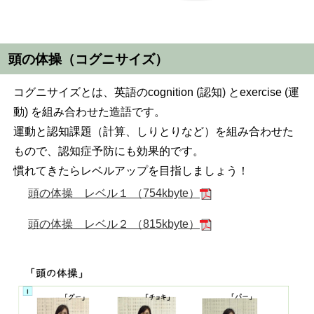
頭の体操（コグニサイズ）
コグニサイズとは、英語のcognition (認知) とexercise (運
動) を組み合わせた造語です。
運動と認知課題（計算、しりとりなど）を組み合わせた
もので、認知症予防にも効果的です。
慣れてきたらレベルアップを目指しましょう！
頭の体操 レベル１ （754kbyte）
頭の体操 レベル２ （815kbyte）