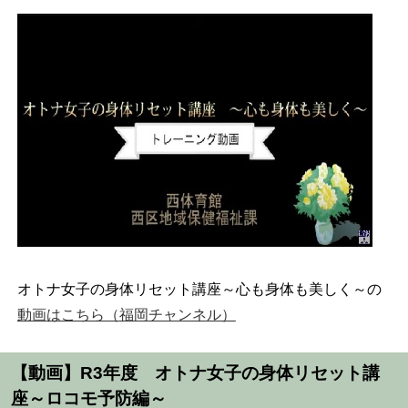
オトナ女子の身体リセット講座～心も身体も美しく～の
動画はこちら（福岡チャンネル）
【動画】R3年度 オトナ女子の身体リセット講
座～ロコモ予防編～