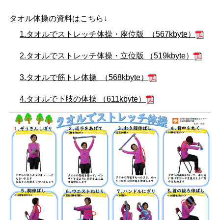
タオル体操の資料はこちら↓
1.タオルでストレッチ体操・座位版 （567kbyte）
2.タオルでストレッチ体操・立位版 （519kbyte）
3.タオルで筋トレ体操 （568kbyte）
4.タオルで下肢の体操 （611kbyte）