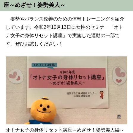
座～めざせ！姿勢美人～
姿勢やバランス改善のための体幹トレーニングを紹介
しています。令和2年10月13日に女性のセミナー「オト
ナ女子の身体リセット講座」で実施した運動の一部で
す。ぜひお試しください！
オトナ女子の身体リセット講座～めざせ！姿勢美人編～