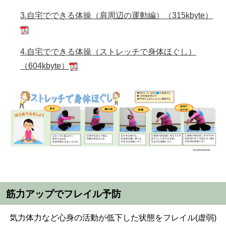
3.自宅でできる体操（肩周辺の運動編）（315kbyte）
4.自宅でできる体操（ストレッチで身体ほぐし）
（604kbyte）
筋力アップでフレイル予防
気力体力など心身の活動が低下した状態をフレイル(虚弱)