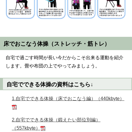
床でおこなう体操（ストレッチ・筋トレ）
自宅で過ごす時間が長い今だからこそ出来る運動を紹介
します。畳や布団の上でやってみましょう。
自宅でできる体操の資料はこちら↓
1.自宅でできる体操（床でおこなう編）（440kbyte）
2.自宅でできる体操（鍛えたい部位別編）
（557kbyte）