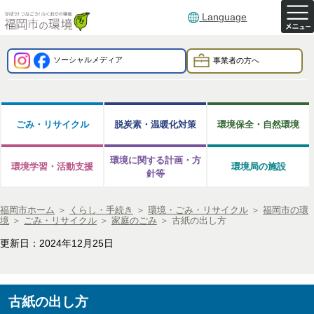
Language
ソーシャルメディア
事業者の方へ
ごみ・リサイクル
脱炭素・温暖化対策
環境保全・自然環境
環境に関する計画・方
環境学習・活動支援
環境局の施設
針等
福岡市ホーム
＞
くらし・手続き
＞
環境・ごみ・リサイクル
＞
福岡市の環
境
＞
ごみ・リサイクル
＞
家庭のごみ
＞
古紙の出し方
更新日：2024年12月25日
古紙の出し方