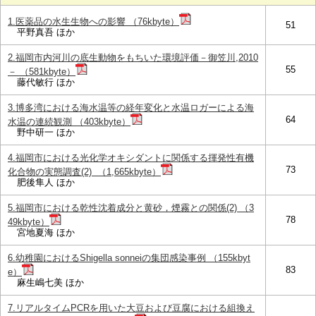
1.医薬品の水生生物への影響 （76kbyte）
51
平野真吾 ほか
2.福岡市内河川の底生動物をもちいた環境評価－御笠川,2010
55
－ （581kbyte）
藤代敏行 ほか
3.博多湾における海水温等の経年変化と水温ロガーによる海
64
水温の連続観測 （403kbyte）
野中研一 ほか
4.福岡市における光化学オキシダントに関係する揮発性有機
73
化合物の実態調査(2) （1,665kbyte）
肥後隼人 ほか
5.福岡市における乾性沈着成分と黄砂，煙霧との関係(2) （3
78
49kbyte）
宮地夏海 ほか
6.幼稚園におけるShigella sonneiの集団感染事例 （155kbyt
83
e）
麻生嶋七美 ほか
7.リアルタイムPCRを用いた大豆および豆腐における組換え