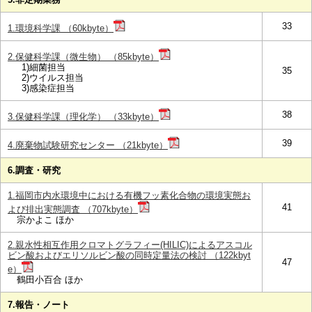
33
1.環境科学課 （60kbyte）
2.保健科学課（微生物） （85kbyte）
1)細菌担当
35
2)ウイルス担当
3)感染症担当
38
3.保健科学課（理化学） （33kbyte）
39
4.廃棄物試験研究センター （21kbyte）
6.調査・研究
1.福岡市内水環境中における有機フッ素化合物の環境実態お
41
よび排出実態調査 （707kbyte）
宗かよこ ほか
2.親水性相互作用クロマトグラフィー(HILIC)によるアスコル
ビン酸およびエリソルビン酸の同時定量法の検討 （122kbyt
47
e）
鶴田小百合 ほか
7.報告・ノート