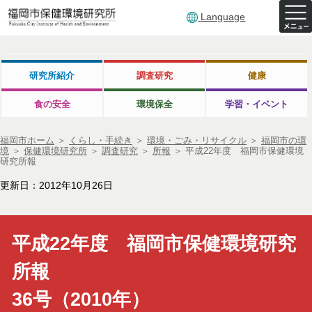
Language
研究所紹介
調査研究
健康
食の安全
環境保全
学習・イベント
福岡市ホーム
＞
くらし・手続き
＞
環境・ごみ・リサイクル
＞
福岡市の環
境
＞
保健環境研究所
＞
調査研究
＞
所報
＞
平成22年度 福岡市保健環境
研究所報
更新日：2012年10月26日
平成22年度 福岡市保健環境研究
所報
36号（2010年）