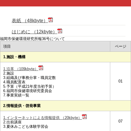
表紙 （48kbyte）
はじめに （12kbyte）
福岡市保健環境研究所報36号について
項目
ページ
1.施設・機構
1.沿革 （109kbyte）
2.施設
3.組織及び事務分掌・職員定数
01
4.職員配置表
5.予算（平成21年度当初予算）
6.福岡市保健環境研究委員会
7.事業実績一覧
2.情報提供・啓発事業
1.インターネットによる情報提供 （20kbyte）
07
2.出前講座
3.夏休みこども体験学習会