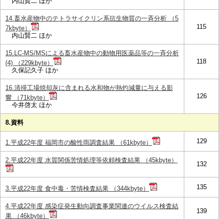
内山賢二 ほか
14.畜水産物中のテトラサイクリン系抗生物質の一斉分析 （5
115
7kbyte）
内山賢二 ほか
15.LC-MS/MSによる畜水産物中の動物用医薬品等の一斉分析
118
(4) （229kbyte）
久保記久子 ほか
16.清掃工場焼却灰に含まれる水和物が熱灼減量に与える影
126
響 （71kbyte）
今井啓太 ほか
8.資料
129
1.平成22年度 福岡市の酸性雨調査結果 （61kbyte）
2.平成22年度 水質関係苦情処理等依頼検査結果 （45kbyte）
132
135
3.平成22年度 食中毒・苦情検査結果 （344kbyte）
4.平成22年度 感染症発生動向調査事業関連のウイルス検査結
139
果 （46kbyte）