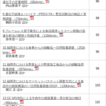
86
遺伝子の定量相関 （66kbyte）
内山亜喜子 ほか
8.遺伝子組換えパパイヤ（PRSV-YK）暫定試験法の検証と実
89
態調査 （72kbyte）
鶴田小百合 ほか
9.フレームレス原子吸光による食品残渣シリコーン樹脂の迅
93
速分析法の開発と性能評価 （116kbyte）
赤木浩一 ほか
10.福岡市における食事からの硝酸塩一日摂取量調査 （252k
96
byte）
岩佐泰恵 ほか
11.福岡市における野菜および野菜加工食品からの硝酸塩摂
99
取量調査 （287kbyte）
古賀梓美 ほか
12.福岡市におけるマーケットバスケット調査方式による食
103
品中の残留農薬の一日摂取量調査(2010) （130kbyte）
堀江 文 ほか
13.GC-MS/MSによる牛肉中の残留農薬一斉分析法の検討
110
（95kbyte）