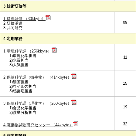
3.技術研修等
1.指導研修 （30kbyte）
09
2.研修派遣
3.共同研究
4.定期業務
1.環境科学課 （256kbyte）
1)環境化学担当
11
2)水質担当
3)大気担当
2.保健科学課（微生物） （414kbyte）
1)細菌担当
15
2)ウイルス担当
3)感染症担当
3.保健科学課（理化学） （260kbyte）
19
1)食品化学担当
2)微量分析担当
32
4.廃棄物試験研究センター （44kbyte）
5.非定期業務