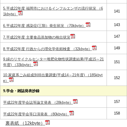
5.平成22年度 福岡市におけるインフルエンザの流行状況 （6
141
1kbyte）
143
6.平成22年度 感染症(三類）発生状況 （70kbyte）
147
7.平成22年度 主要食品添加物の検出状況
149
8.平成22年度 行政からの理化学依頼検査 （32kbyte）
9.緑のリサイクルセンター堆肥化物性状調査結果(平成15～21
151
年度) （33kbyte）
10.家庭系ごみ組成別排出量調査(平成14～21年度) （185kbyt
152
e）
9.学会・雑誌発表抄録
157
平成22年度学会誌等論文発表 （28kbyte）
158
平成22年度学会等口演発表 （80kbyte）
裏表紙 （12kbyte）