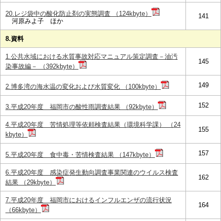
20.レジ袋中の酸化防止剤の実態調査 （124kbyte）
141
河原みよ子 ほか
8.資料
1.公共水域における水質事故対応マニュアル策定調査－油汚
145
染事故編－ （392kbyte）
149
2.博多湾の海水温の変化および水質変化 （100kbyte）
152
3.平成20年度 福岡市の酸性雨調査結果 （92kbyte）
4.平成20年度 苦情処理等依頼検査結果（環境科学課） （24
155
kbyte）
157
5.平成20年度 食中毒・苦情検査結果 （147kbyte）
6.平成20年度 感染症発生動向調査事業関連のウイルス検査
162
結果 （29kbyte）
7.平成20年度 福岡市におけるインフルエンザの流行状況
164
（66kbyte）