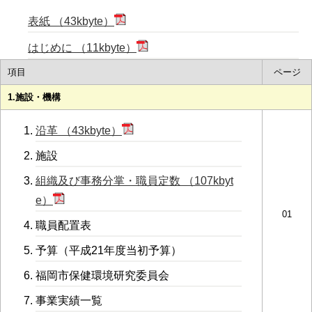
表紙 （43kbyte）
はじめに （11kbyte）
項目
ページ
1.施設・機構
沿革 （43kbyte）
施設
組織及び事務分掌・職員定数 （107kbyt
e）
01
職員配置表
予算（平成21年度当初予算）
福岡市保健環境研究委員会
事業実績一覧