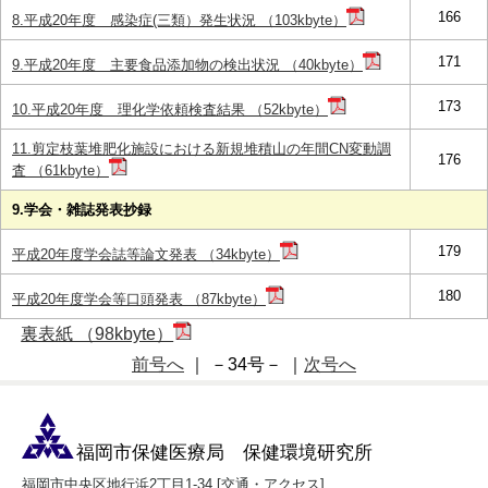
166
8.平成20年度 感染症(三類）発生状況 （103kbyte）
171
9.平成20年度 主要食品添加物の検出状況 （40kbyte）
173
10.平成20年度 理化学依頼検査結果 （52kbyte）
11.剪定枝葉堆肥化施設における新規堆積山の年間CN変動調
176
査 （61kbyte）
9.学会・雑誌発表抄録
179
平成20年度学会誌等論文発表 （34kbyte）
180
平成20年度学会等口頭発表 （87kbyte）
裏表紙 （98kbyte）
前号へ
｜ －34号－ ｜
次号へ
福岡市保健医療局 保健環境研究所
福岡市中央区地行浜2丁目1-34 [
交通・アクセス
]