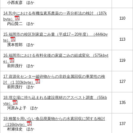
小西友彦 ほか
14.乳中における有機塩素系農薬の一斉分析法の検討 （187k
110
byte）
内山賢二 ほか
15.福岡市の校区別家庭ごみ量（平成17～20年度） （444kby
113
te）
濱本哲郎 ほか
16.福岡市における有料化後の家庭ごみの組成変化 （575kbyt
119
e）
前田茂行 ほか
17.資源化センター破砕物からの非鉄金属回収の事業性の検
127
討 （1,333kbyte）
前田茂行 ほか
18.埋立場に持ち込まれる建設廃材のアスベスト調査 （55kb
135
yte）
河原みよ子 ほか
19.種菌を用いない食品廃棄物からの水素回収に関する検討
137
（116kbyte）
村瀬佳史 ほか