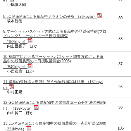
e）
小嶋慎太郎
8.LC-MS/MSによる食品中メラミンの分析 （76kbyte）
80
坂本智徳
9.マーケットバスケット方式による食品中の品質保持剤(プロ
ピレングリコール）の一日摂取量調査
83
（152kbyte）
内山亜喜子 ほか
10.福岡市におけるマーケットバスケット調査方式による食
品中の残留農薬の一日摂取量調査(2008)
87
（549kbyte）
小西友彦 ほか
11.農薬の登録拡大申請に伴う作物残留試験結果 （162kbyt
95
e）
中村正規
12.GC-MS/MSによる農産物中の残留農薬一斉分析法の検討(I
99
II） （199kbyte）
内山賢二 ほか
13.LC-MS/MSによる農産物中の残留農薬の一斉分析法(2008)
105
（221kbyte）