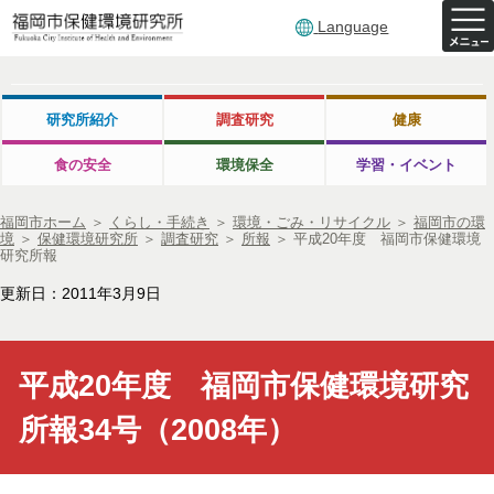
Language
研究所紹介
調査研究
健康
食の安全
環境保全
学習・イベント
福岡市ホーム
＞
くらし・手続き
＞
環境・ごみ・リサイクル
＞
福岡市の環
境
＞
保健環境研究所
＞
調査研究
＞
所報
＞
平成20年度 福岡市保健環境
研究所報
更新日：2011年3月9日
平成20年度 福岡市保健環境研究
所報34号（2008年）