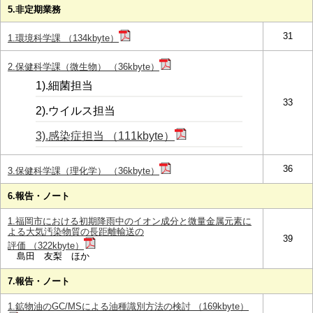
5.非定期業務
31
1.環境科学課 （134kbyte）
2.保健科学課（微生物） （36kbyte）
1).細菌担当
33
2).ウイルス担当
3).感染症担当 （111kbyte）
36
3.保健科学課（理化学） （36kbyte）
6.報告・ノート
1.福岡市における初期降雨中のイオン成分と微量金属元素に
よる大気汚染物質の長距離輸送の
39
評価 （322kbyte）
島田 友梨 ほか
7.報告・ノート
1.鉱物油のGC/MSによる油種識別方法の検討 （169kbyte）