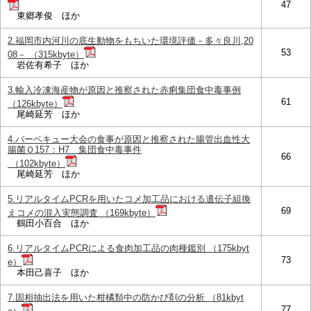
47
東郷孝俊 ほか
2.福岡市内河川の底生動物をもちいた環境評価－多々良川,20
53
08－ （315kbyte）
岩佐有希子 ほか
3.輸入冷凍海産物が原因と推察された赤痢集団食中毒事例
61
（126kbyte）
尾崎延芳 ほか
4.バーベキュー大会の食事が原因と推察された腸管出血性大
腸菌Ｏ157：H7 集団食中毒事件
66
（102kbyte）
尾崎延芳 ほか
5.リアルタイムPCRを用いたコメ加工品における遺伝子組換
69
えコメの混入実態調査 （169kbyte）
鶴田小百合 ほか
6.リアルタイムPCRによる食肉加工品の肉種鑑別 （175kbyt
73
e）
本田己喜子 ほか
7.固相抽出法を用いた柑橘類中の防かび剤の分析 （81kbyt
77