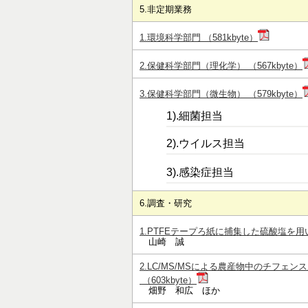
5.非定期業務
1.環境科学部門 （581kbyte）
2.保健科学部門（理化学） （567kbyte）
3.保健科学部門（微生物） （579kbyte）
1).細菌担当
2).ウイルス担当
3).感染症担当
6.調査・研究
1.PTFEテープろ紙に捕集した硫酸塩を用い
山崎 誠
2.LC/MS/MSによる農産物中のチフ
（603kbyte）
畑野 和広 ほか