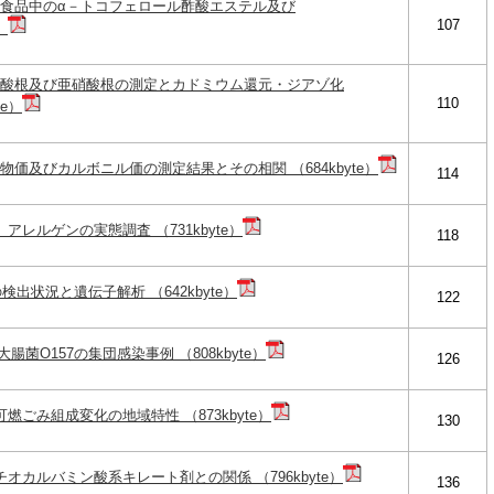
る食品中のα－トコフェロール酢酸エステル及び
107
）
硝酸根及び亜硝酸根の測定とカドミウム還元・ジアゾ化
110
e）
価及びカルボニル価の測定結果とその相関 （684kbyte）
114
レルゲンの実態調査 （731kbyte）
118
s の検出状況と遺伝子解析 （642kbyte）
122
腸菌O157の集団感染事例 （808kbyte）
126
燃ごみ組成変化の地域特性 （873kbyte）
130
オカルバミン酸系キレート剤との関係 （796kbyte）
136