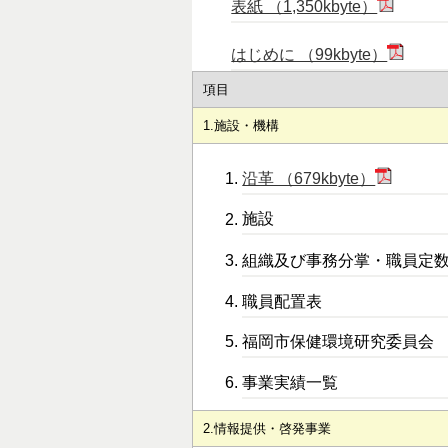
表紙 （1,350kbyte）
はじめに （99kbyte）
項目
1.施設・機構
沿革 （679kbyte）
施設
組織及び事務分掌・職員定
職員配置表
福岡市保健環境研究委員会
事業実績一覧
2.情報提供・啓発事業