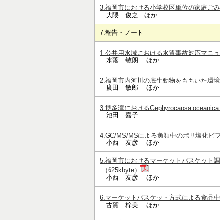
3.福岡市における小学校区単位の家庭ごみ排出特
大隈 俊之 ほか
7.報告・ノート
1.公共用水域における水質事故対応マニュア
水落 敏朗 ほか
2.福岡市内河川の底生動物をもちいた環境評価－
廣田 敏郎 ほか
3.博多湾におけるGephyrocapsa oceani
池田 嘉子
4.GC/MS/MSによる魚類中のポリ塩化ビフェ
小西 友彦 ほか
5.福岡市におけるマーケットバスケット調
（625kbyte）
小西 友彦 ほか
6.マーケットバスケット方式による食品中の
古賀 梓美 ほか