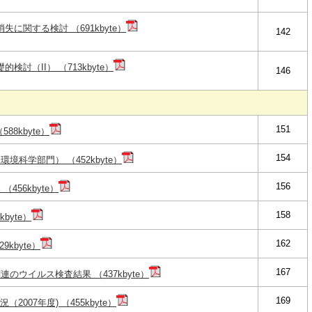
に関する検討 （691kbyte）
142
討（II） （713kbyte）
146
151
8kbyte）
154
境科学部門） （452kbyte）
156
456kbyte）
158
byte）
162
kbyte）
167
のウイルス検査結果 （437kbyte）
169
007年度) （455kbyte）