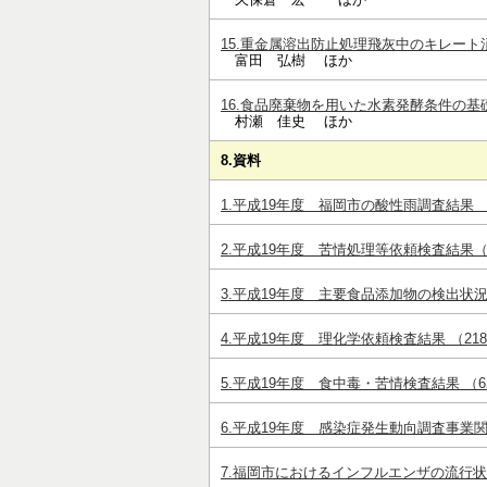
15.重金属溶出防止処理飛灰中のキレート消失
富田 弘樹 ほか
16.食品廃棄物を用いた水素発酵条件の基礎的検
村瀬 佳史 ほか
8.資料
1.平成19年度 福岡市の酸性雨調査結果 （58
2.平成19年度 苦情処理等依頼検査結果（環
3.平成19年度 主要食品添加物の検出状況 （
4.平成19年度 理化学依頼検査結果 （218k
5.平成19年度 食中毒・苦情検査結果 （629
6.平成19年度 感染症発生動向調査事業関連
7.福岡市におけるインフルエンザの流行状況（2