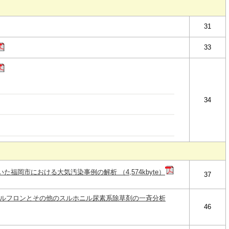
31
33
34
た福岡市における大気汚染事例の解析 （4,574kbyte）
37
ェンスルフロンとその他のスルホニル尿素系除草剤の一斉分析
46