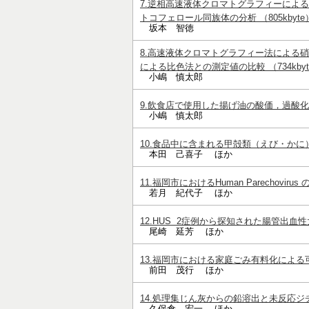
7.逆相高速液体クロマトグラフィーによ
トコフェロール同族体の分析 （805kbyte
坂本 智徳
8.高速液体クロマトグラフィー法による
による比色法との測定値の比較 （734kbyt
小嶋 慎太郎
9.飲食店で使用した揚げ油の酸価，過酸化物
小嶋 慎太郎
10.食品中に含まれる甲殻類（えび・かに）ア
本田 己喜子 ほか
11.福岡市におけるHuman Parechoviru
若月 紀代子 ほか
12.HUS 2症例から探知された腸管出血性大
尾崎 延芳 ほか
13.福岡市における家庭ごみ有料化による可
前田 茂行 ほか
14.処理集じん灰からの鉛溶出と未反応ジチ
久保倉 宏一 ほか