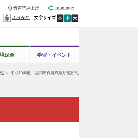
Language
音声読み上げ
ふりがな
文字サイズ
小
中
大
境保全
学習・イベント
報
＞
平成19年度 福岡市保健環境研究所報