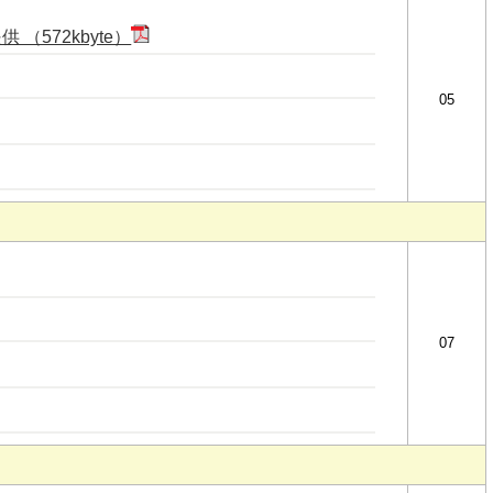
（572kbyte）
05
07