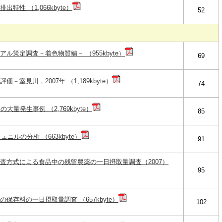
性 （1,066kbyte）
52
ル策定調査－着色物質編－ （955kbyte）
69
室見川，2007年 （1,189kbyte）
74
ca の大量発生事例 （2,769kbyte）
85
ニルの分析 （663kbyte）
91
査方式による食品中の残留農薬の一日摂取量調査（2007）
95
保存料の一日摂取量調査 （657kbyte）
102