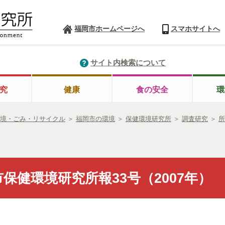
福岡市ホームページへ
スマホサイトへ
サイト内検索について
究
健康
食の安全
環
境・ごみ・リサイクル
＞
福岡市の環境
＞
保健環境研究所
＞
調査研究
＞
所
保健環境研究所報33号（2007年）