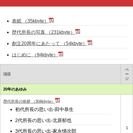
表紙 （35kbyte）
歴代所長の写真 （231kbyte）
創立20周年にあたって （54kbyte）
はじめに （94kbyte）
ペ
項目
ー
ジ
20年のあゆみ
歴代所長の挨拶 （304kbyte）
初代所長の思い出-田中恭生
2代所長の思い出-北原郁也
1
3代所長の思い出-家永悌次郎