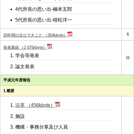
4代所長の思い出-楠本五郎
5代所長の思い出-棈松洋一
6
20年間の主なできごと （354kbyte）
発表業績 （2,075kbyte）
学会等発表
11
論文発表
平成元年度報告
1.概要
沿革 （456kbyte）
施設
機構・事務分掌及び人員