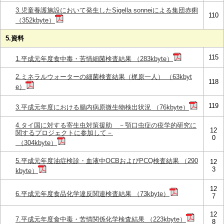
3.児童養護施設において発生したSigella sonneiによる集団赤痢
110
（352kbyte）
5.資料
115
1.平成元年度食中毒・苦情細菌検査結果 （283kbyte）
2.ミネラルウォーターの細菌検査結果（梶原一人） （63kbyt
118
e）
119
3.平成元年度における腸内病原微生物検出状況 （76kbyte）
4.タイ国に対する寄生虫対策援助 －顎口虫症の疫学的研究に
12
関するプロジェクトに参加して－
0
（304kbyte）
5.平成元年度油症検診・血液中OCBおよびPCQ検査結果 （290
12
3
kbyte）
12
6.平成元年度食品化学違反関連検査結果 （73kbyte）
7
12
7.平成元年度食中毒・苦情関係化学検査結果 （223kbyte）
8