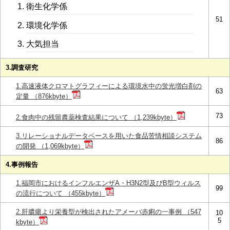
衛生化学係
51
環境化学係
大気担当
3.調査研究
1.高速液体クロマトグラフィーによる環境水中の蛍光増白剤の
63
定量 （876kbyte）
73
2.食肉中の残留農薬検査結果について （1,239kbyte）
3.リレーショナルデータベースを用いた食品苦情相談システム
86
の開発 （1,069kbyte）
4.事例報告
1.福岡市におけるインフルエンザA・H3N2型及びB型ウィルス
99
の流行について （455kbyte）
2.肝膿瘍より栄養型が検出されたアメーバ赤痢の一事例 （547
10
5
kbyte）