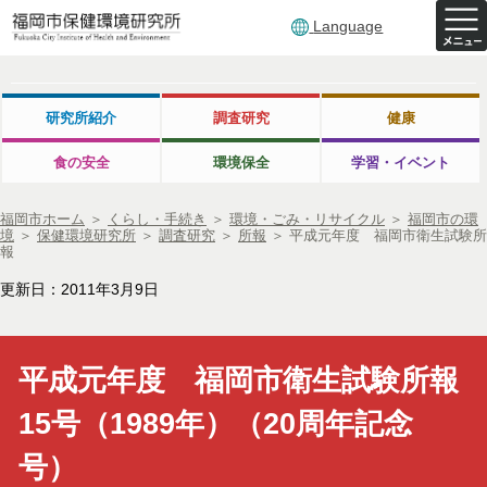
Language
研究所紹介
調査研究
健康
食の安全
環境保全
学習・イベント
福岡市ホーム
＞
くらし・手続き
＞
環境・ごみ・リサイクル
＞
福岡市の環
境
＞
保健環境研究所
＞
調査研究
＞
所報
＞
平成元年度 福岡市衛生試験所
報
更新日：2011年3月9日
平成元年度 福岡市衛生試験所報
15号（1989年）
（20周年記念
号）