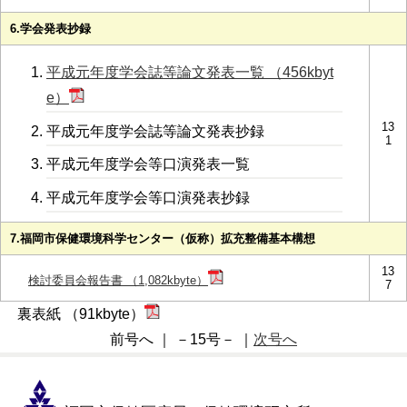
6.学会発表抄録
平成元年度学会誌等論文発表一覧 （456kbyt
e）
13
平成元年度学会誌等論文発表抄録
1
平成元年度学会等口演発表一覧
平成元年度学会等口演発表抄録
7.福岡市保健環境科学センター（仮称）拡充整備基本構想
13
検討委員会報告書 （1,082kbyte）
7
裏表紙 （91kbyte）
前号へ ｜ －15号－ ｜
次号へ