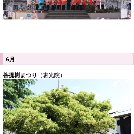
6月
菩提樹まつり
（恵光院）