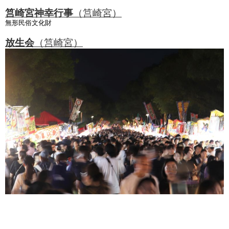
筥崎宮神幸行事
（筥崎宮）
無形民俗文化財
放生会
（筥崎宮）