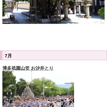
7月
博多祇園山笠 お汐井とり