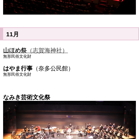
11月
山ほめ祭
（志賀海神社）
無形民俗文化財
はやま行事
（奈多公民館）
無形民俗文化財
なみき芸術文化祭