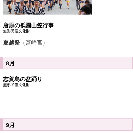
唐原の祇園山笠行事
無形民俗文化財
夏越祭
（筥崎宮）
8月
志賀島の盆踊り
無形民俗文化財
9月