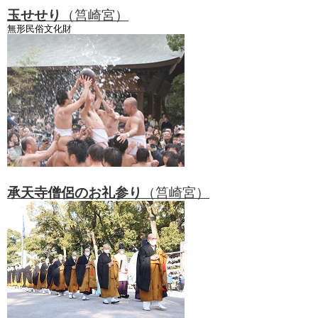
玉せせり
（筥崎宮）
無形民俗文化財
承天寺僧侶のお礼参り
（筥崎宮）