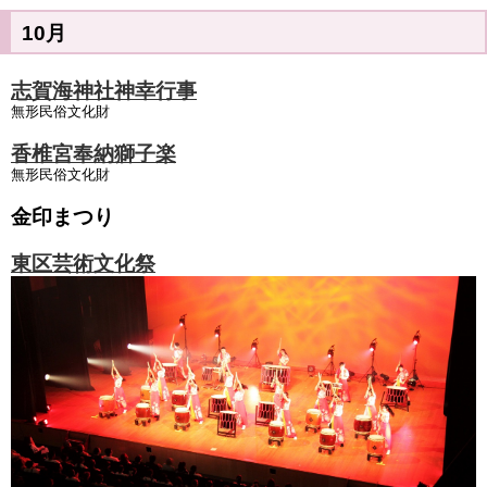
10月
志賀海神社神幸行事
無形民俗文化財
香椎宮奉納獅子楽
無形民俗文化財
金印まつり
東区芸術文化祭