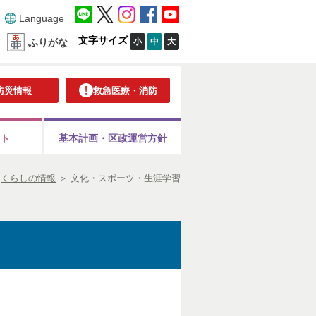
Language
文字サイズ
小
中
大
ふりがな
防災情報
救急医療・消防
ト
基本計画・
区政運営方針
＞
くらしの情報
＞
文化・スポーツ・生涯学習