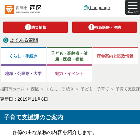
Language
防災情報
救急医療・消防
よくある質問
子ども・高齢者・健
くらし・手続き
庁舎案内と区政情報
康・医療・福祉
地域・公民館・大学
魅力・イベント
福岡市ホーム
＞
西区
＞
くらし・手続き
＞
子ども・子育て
＞
子育て支援課
更新日：2019年11月6日
子育て支援課のご案内
各係の主な業務の内容を紹介します。