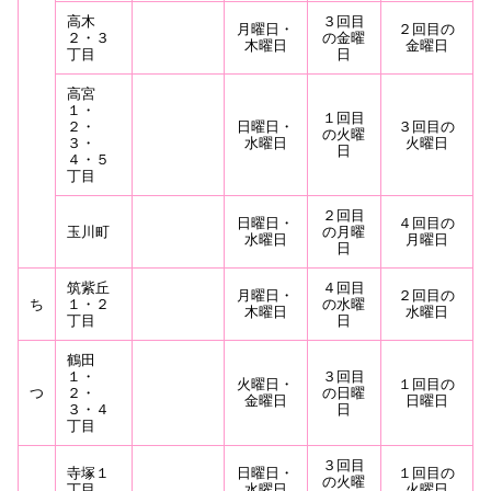
高木
３回目
月曜日・
２回目の
２・３
の金曜
木曜日
金曜日
丁目
日
高宮
１・
１回目
２・
日曜日・
３回目の
の火曜
３・
水曜日
火曜日
日
４・５
丁目
２回目
日曜日・
４回目の
玉川町
の月曜
水曜日
月曜日
日
筑紫丘
４回目
月曜日・
２回目の
ち
１・２
の水曜
木曜日
水曜日
丁目
日
鶴田
１・
３回目
火曜日・
１回目の
つ
２・
の日曜
金曜日
日曜日
３・４
日
丁目
３回目
寺塚１
日曜日・
１回目の
の火曜
丁目
水曜日
火曜日