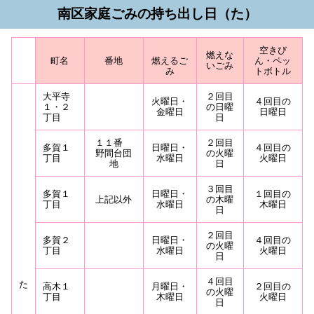
南区家庭ごみの持ち出し日（た）
空きび
燃えな
町名
番地
燃えるご
ん・ペッ
いごみ
み
トボトル
大平寺
２回目
火曜日・
４回目の
１・２
の日曜
金曜日
日曜日
丁目
日
１１番
２回目
多賀１
日曜日・
４回目の
野間台団
の火曜
丁目
水曜日
火曜日
地
日
３回目
多賀１
日曜日・
１回目の
上記以外
の木曜
丁目
水曜日
木曜日
日
２回目
多賀２
日曜日・
４回目の
の火曜
丁目
水曜日
火曜日
日
４回目
た
高木１
月曜日・
２回目の
の火曜
丁目
木曜日
火曜日
日