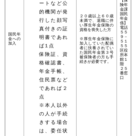
【保
ートなど公
険年
金課
的機関が発
国民
２０歳以上６０歳
年金
行した顔写
未満で、退職に伴
係】
い厚生年金保険の
電話
真付きの証
資格を喪失した方
５５
国民年
９－
明書であれ
金への
※厚生年金保険に
５１
加入
加入していた配偶
ば１点
５５
者に扶養されてい
区役
た国民年金第３号
保険証、資
所本
被保険者の方も手
館１
続きが必要です。
格確認書、
階
２５
年金手帳、
番窓
口
住民票など
であれば２
点
※本人以外
の人が手続
きする場合
は、委任状