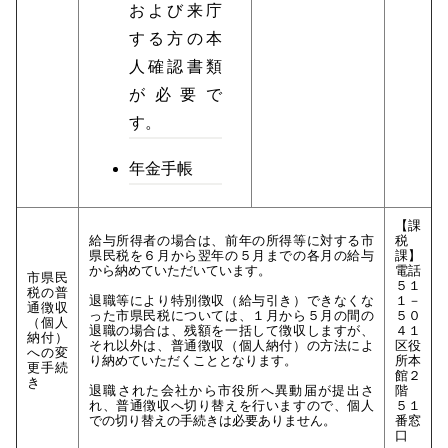
および来庁
する方の本
人確認書類
が必要で
す。
年金手帳
【課
給与所得者の場合は、前年の所得等に対する市
税
県民税を６月から翌年の５月までの各月の給与
課】
から納めていただいています。
電話
市県民
５１
税の普
退職等により特別徴収（給与引き）できなくな
１－
通徴収
った市県民税については、１月から５月の間の
５０
（個人
退職の場合は、残額を一括して徴収しますが、
４１
納付）
それ以外は、普通徴収（個人納付）の方法によ
区役
への変
り納めていただくこととなります。
所本
更手続
館２
き
退職された会社から市役所へ異動届が提出さ
階
れ、普通徴収へ切り替えを行いますので、個人
５１
での切り替えの手続きは必要ありません。
番窓
口