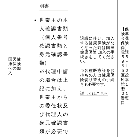
明書
世帯主の本
人確認書類
【保
険年
（個人番号
退職に伴い、加入
金課
する健康保険がな
保険
確認書類と
くなった時は国民
係】
健康保険 加入の手
電話
身元確認書
続きをしてくださ
５５
国民健
い。
９－
類）
康保険
５１
への加
※各種医療証をお
５２
※代理申請
入
持ちの方は健康保
区役
の場合は上
険切り替えの手続
所本
きも必要です。
館１
記に加え、
階
詳しくはこちら
２１
世帯主から
番窓
口
の委任状及
び代理人の
身元確認書
類が必要で