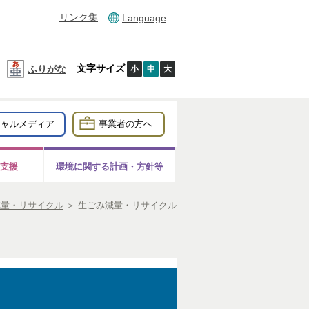
リンク集
Language
文字サイズ
ふりがな
小
中
大
シャルメディア
事業者の方へ
支援
環境に関する計画・方針等
減量・リサイクル
＞
生ごみ減量・リサイクル