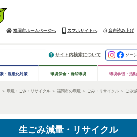
福岡市ホームページへ
スマホサイトへ
音声読み上げ
サイト内検索について
ソー
素・温暖化対策
環境保全・自然環境
環境学習・活動
き
＞
環境・ごみ・リサイクル
＞
福岡市の環境
＞
ごみ・リサイクル
＞
ごみ
生ごみ減量・リサイクル