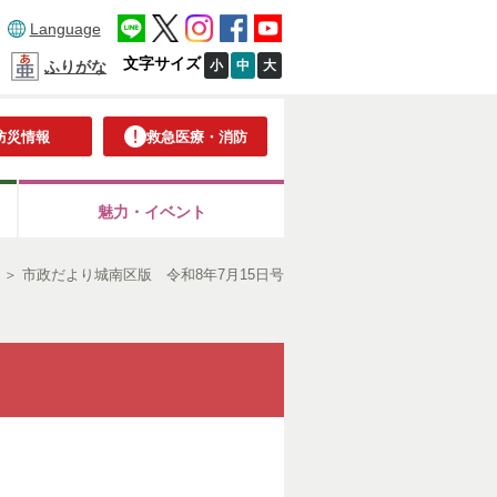
Language
文字サイズ
小
中
大
ふりがな
防災情報
救急医療・消防
魅力・イベント
＞
市政だより城南区版 令和8年7月15日号