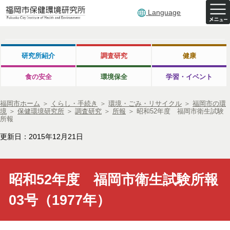
Language
研究所紹介
調査研究
健康
食の安全
環境保全
学習・イベント
福岡市ホーム
＞
くらし・手続き
＞
環境・ごみ・リサイクル
＞
福岡市の環
境
＞
保健環境研究所
＞
調査研究
＞
所報
＞
昭和52年度 福岡市衛生試験
所報
更新日：2015年12月21日
昭和52年度 福岡市衛生試験所報
03号（1977年）