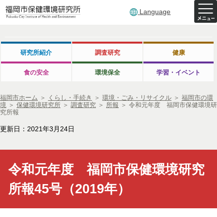
Language
研究所紹介
調査研究
健康
食の安全
環境保全
学習・イベント
福岡市ホーム
＞
くらし・手続き
＞
環境・ごみ・リサイクル
＞
福岡市の環
境
＞
保健環境研究所
＞
調査研究
＞
所報
＞
令和元年度 福岡市保健環境研
究所報
更新日：2021年3月24日
令和元年度 福岡市保健環境研究
所報45号（2019年）