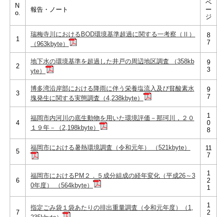
ペ
N
報告・ノート
ー
o.
ジ
瑞梅寺川におけるBOD環境基準超過に関する一考察（Ⅱ）
8
1
7
（963kbyte）
地下水の環境基準を超過した井戸の周辺地区調査 （358kb
9
2
3
yte）
博多湾沿岸部における降雨に伴う栄養塩流入及び貧酸素水
9
3
7
塊発生に関する実態調査（4,238kbyte）
1
福岡市内河川の底生動物を用いた環境評価－那珂川，２０
4
0
１９年－（2,198kbyte）
8
福岡市における暑熱環境調査（令和元年） （521kbyte）
11
5
7
1
福岡市におけるPM２．５成分組成の経年変化（平成26～3
6
2
0年度） （564kbyte）
1
1
指定ごみ袋１袋あたりの排出重量調査（令和元年度）（1,
7
2