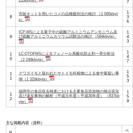
235kbyte）
7
1
市販キットを用いたコメの品種鑑別法の検討 （1,095kbyt
8
3
e）
6
ICP-MSによる菓子中の硫酸アルミニウムアンモニウム及
1
び硫酸アルミニウムカリウム試験法の検討 （584kbyte）
9
4
3
1
LC-QTOFMSによるフェノール系酸化防止剤一斉分析法
1
4
0
（2,249kbyte）
7
1
クワズイモと疑われたサトイモ科植物による食中毒疑い事
1
5
1
例（1,320kbyte）
3
福岡市の食品収去検査における主要食品添加物の検出状況
1
1
及び違反事例の解析（平成元年度～平成30年度） （837kb
5
2
9
yte）
主な掲載内容（資料）
ペ
N