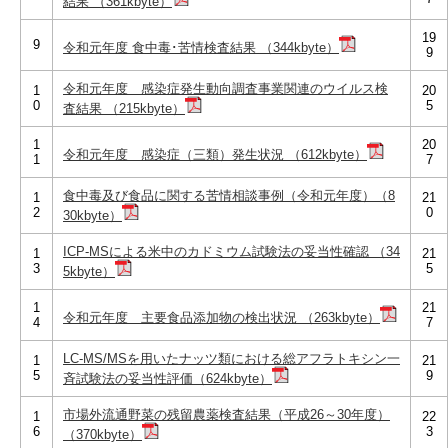
結果 （361kbyte）
19
9
令和元年度 食中毒･苦情検査結果 （344kbyte）
9
令和元年度 感染症発生動向調査事業関連のウイルス検
1
20
0
5
査結果 （215kbyte）
1
20
令和元年度 感染症（三類）発生状況 （612kbyte）
1
7
食中毒及び食品に関する苦情相談事例（令和元年度）（8
1
21
2
0
30kbyte）
ICP-MSによる米中のカドミウム試験法の妥当性確認 （34
1
21
3
5
5kbyte）
1
21
令和元年度 主要食品添加物の検出状況 （263kbyte）
4
7
LC-MS/MSを用いたナッツ類における総アフラトキシン一
1
21
5
9
斉試験法の妥当性評価（624kbyte）
市場外流通野菜の残留農薬検査結果（平成26～30年度）
1
22
6
3
（370kbyte）