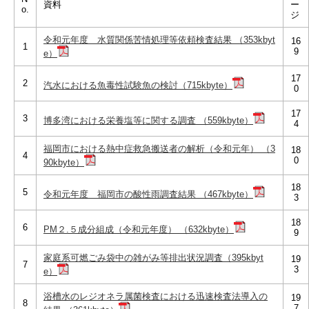
資料
ー
o.
ジ
令和元年度 水質関係苦情処理等依頼検査結果 （353kbyt
16
1
9
e）
17
2
汽水における魚毒性試験魚の検討（715kbyte）
0
17
3
博多湾における栄養塩等に関する調査 （559kbyte）
4
福岡市における熱中症救急搬送者の解析（令和元年） （3
18
4
0
90kbyte）
18
5
令和元年度 福岡市の酸性雨調査結果 （467kbyte）
3
18
6
PM２.５成分組成（令和元年度） （632kbyte）
9
家庭系可燃ごみ袋中の雑がみ等排出状況調査（395kbyt
19
7
3
e）
浴槽水のレジオネラ属菌検査における迅速検査法導入の
19
8
7