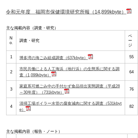
令和元年度 福岡市保健環境研究所報（14,899kbyte）
主な掲載内容（調査・研究）
ペ
N
調査・研究
ー
o.
ジ
1
55
博多湾の海ごみ組成調査（637kbyte）
市民共働による人工海浜（地行浜）の生態系に関する調
2
64
査（1,099kbyte）
家庭系可燃ごみ中の手付かず食品排出実態調査（平成28
3
76
～30年度）（731kbyte）
清掃工場ボイラー水管の腐食減肉に関する調査（531kbyt
4
82
e）
主な掲載内容（報告・ノート）