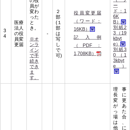
の役
ー
員が
ド：1
変わ
２
役員変更届
6K
った
部
（ワード：
B）
医療
と
(１
別紙2
法人
き。
部
16KB）
3
3（19
の役
-
は
4
記入例
kbyt
員変
※オ
写
e）
更届
ンラ
し
（PDF：
別紙3
イン
で
1,708KB）
0 （1
で手
可)
3kbyt
続き
e）
でき
ま
す。
理事
長に
変更
があ
った
場合
は、
他に