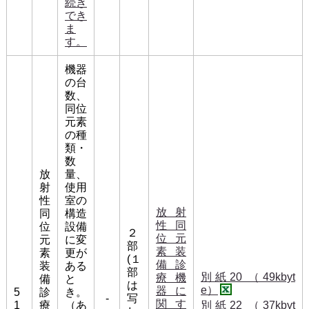
続き
でき
ま
す。
機器
の台
数、
同位
元素
の種
類・
数
放
量、
射
使用
性
室の
放射
同
構造
性同
位
設備
２
位元
元
に変
部
素装
素
更が
(１
備診
装
ある
部
別紙20 （49kbyt
療機
備
と
は
e）
器に
5
診
き。
-
写
関す
1
療
（あ
別紙22 （37kbyt