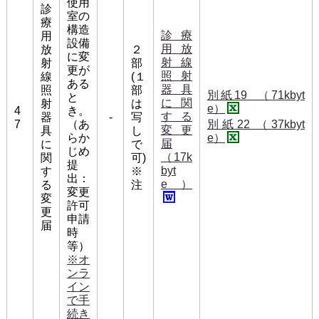
使用
診
室の
療
構造
診療
用
設備
用放
放
２
に変
射線
射
部
更が
照射
線
(１
ある
器具
照
部
別紙19 （71kbyt
と
に関
射
は
e）
4
き。
する
器
-
写
7
（あ
別紙22 （37kbyt
変更
具
し
らか
e）
届
に
で
じめ
（17k
関
可)
提
byt
す
※
出：
e）
る
注
変更
変
許可
更
申請
届
時
等）
※オ
ンラ
イン
で手
続き