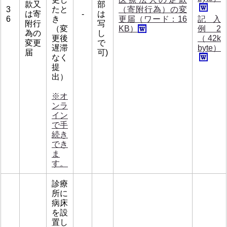
款又
部
3
たと
（寄附行為）の変
は寄
-
は
6
き
更届（ワード：16
記入
附行
写
（変
KB）
例2
為の
し
更後
（42k
変更
で
遅滞
byte）
届
可)
なく
提
出）
※オ
ンラ
イン
で手
続き
でき
ま
す。
診療
所に
病床
を設
置し