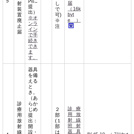
5
内に
届
射
し
提
（16k
装
で
出）
byt
置
可)
※オ
e）
廃
※
ンラ
止
注
イン
届
で手
続き
でき
ま
す。
器具
を備
える
と
き。
（あ
診
らか
診療
療
じめ
２
用放
用
提
部
射線
放
出：
(１
照射
射
開
部
器具
線
設・
は