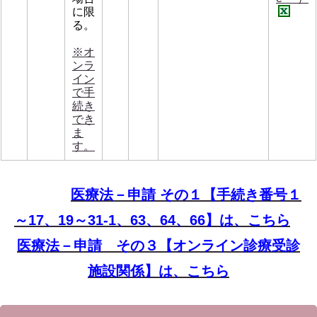
に限
る。
※オ
ンラ
イン
で手
続き
でき
ま
す。
医療法－申請 その１【手続き番号１
～17、19～31-1、63、64、66】は、こちら
医療法－申請 その３【オンライン診療受診
施設関係】は、こちら