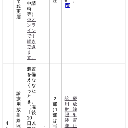
e）
る
注
申請
変
時
更
等）
届
※オ
ンラ
イン
で手
続き
でき
ま
す。
装置
を備
えな
くな
った
診
と
診療
療
２
き。
用放
用
部
（廃
射線
放
(１
止後
照射
射
部
10
装置
線
は
4
日以
廃止
照
-
写