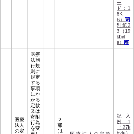
ー
ド：1
6K
B）
別紙2
3（19
kbyt
e）
医療
法施
行規
則に
規定
する
事項
にか
かる
定款
又は
記入
寄附
医療
２
例1
行為
法人
部
（27k
を変
の定
(１
byte）
更し
医療法人の定款