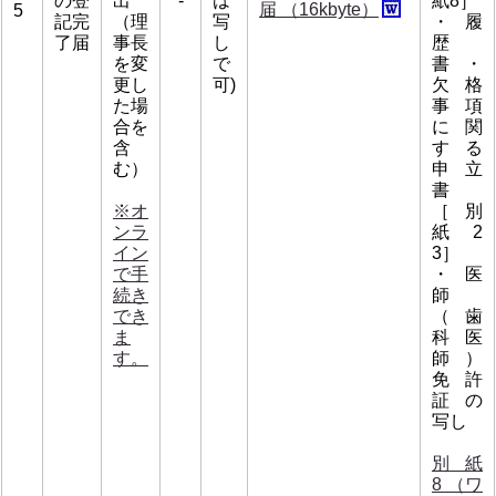
の登
出
-
は
紙8］
届 （16kbyte）
5
記完
（理
写
・履
了届
事長
し
歴
を変
で
書・
更し
可)
欠格
た場
事項
合を
に関
含
する
む）
申立
書
※オ
［別
ンラ
紙2
イン
3］
で手
・医
続き
師
でき
（歯
ま
科医
す。
師）
免許
証の
写し
別紙
8 （ワ