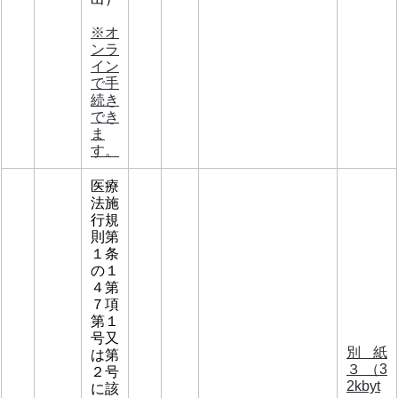
※オ
ンラ
イン
で手
続き
でき
ま
す。
医療
法施
行規
則第
１条
の１
４第
７項
第１
号又
別紙
は第
３ （3
２号
2kbyt
に該