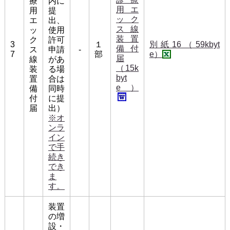
療
内に
用エ
用
提
ック
エ
出、
ス線
ッ
使用
装置
ク
許可
3
１
別紙16（59kbyt
備付
ス
申請
-
7
部
e）
届
線
があ
（15k
装
る場
byt
置
合は
e）
備
同時
付
に提
届
出）
※オ
ンラ
イン
で手
続き
でき
ま
す。
装置
の増
設・