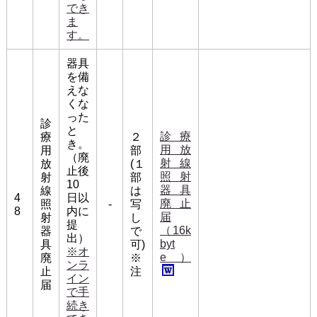
でき
ま
す。
器具
を備
えな
くな
った
診
と
診療
療
２
き。
用放
用
部
（廃
射線
放
(１
止後
照射
射
部
10
器具
線
は
4
日以
廃止
照
-
写
8
内に
届
射
し
提
（16k
器
で
出）
byt
具
可)
※オ
e）
廃
※
ンラ
止
注
イン
届
で手
続き