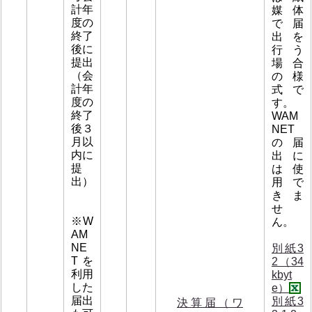
計年
媒体
度の
で届
終了
出を
後に
行う
提出
場合
（会
の様
計年
式で
度の
す。
終了
WAM
後３
NET
月以
の届
内に
出に
提
は使
出）
用で
きま
せ
※W
ん。
AM
NE
別紙3
Tを
2（34
利用
kbyt
した
e）
届出
別紙3
決算届（ワ