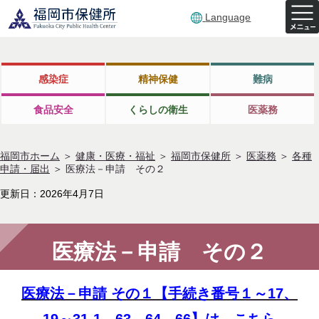
Language
感染症
精神保健
難病
食品安全
くらしの衛生
医薬務
福岡市ホーム
＞
健康・医療・福祉
＞
福岡市保健所
＞
医薬務
＞
各種
申請・届出
＞
医療法－申請 その２
更新日：2026年4月7日
医療法－申請 その２
医療法－申請 その１【手続き番号１～17、
19～31-1、63、64、66】は、こちら