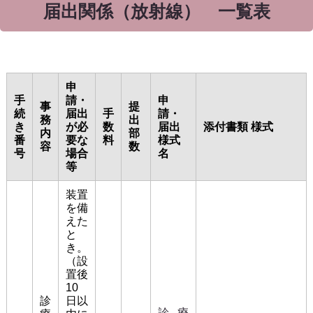
届出関係（放射線） 一覧表
申
手
請・
申
事
提
続
届出
手
請・
務
出
き
が必
数
届出
添付書類 様式
内
部
番
要な
料
様式
容
数
号
場合
名
等
装置
を備
えた
と
き。
（設
置後
10
診
日以
診療