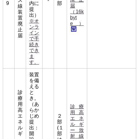
ス
-
9
内に
部
届
線
提
（16k
装
出）
byt
置
※オ
e）
廃
ンラ
止
イン
届
で手
続き
でき
ま
す。
装置
を備
える
診
と
療
き。
用
（あ
診療
高
らか
用高
エ
じめ
２
エネ
ネ
提
部
ルギ
ル
出：
(１
ー放
ギ
開
部
射線