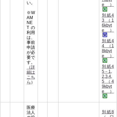
い。
e）
※W
別紙4
AM
3 （1
NE
6kbyt
Tの
e）
利用
は、
別紙4
事前
4 （1
申請
8kbyt
が必
e）
要で
す。
別紙4
（詳
5－1,
細は
2,3,4,
こち
5 （4
ら
）
9kbyt
e）
医療
別紙8
法人
（ワ