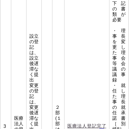
下記
の書
類が
必要
・理
設立
事長
の登
を変
記
更し
は、
た理
設立
事会
後遅
等会
滞な
議の
く提
議事
出
録
変更
・就
の登
任し
記
た理
は、
事長
変更
２
の就
後遅
部
任承
医療
滞な
(１
諾書
法人
く提
部
［別
医療法人登記完了
3