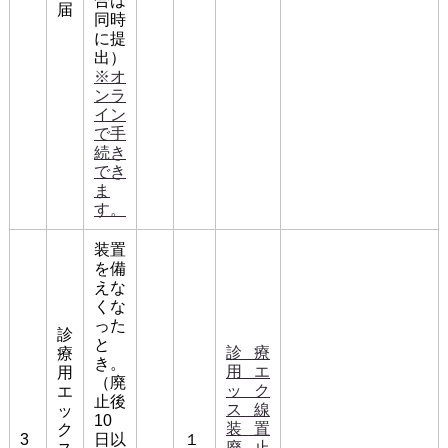
合は
届
同時
に提
出）
※オ
ンラ
イン
で手
続き
でき
ま
す。
装置
を備
えな
くな
った
診
と
診療
療
き。
用エ
用
（廃
ック
エ
止後
ス線
ッ
10
装置
ク
3
日以
１
廃止