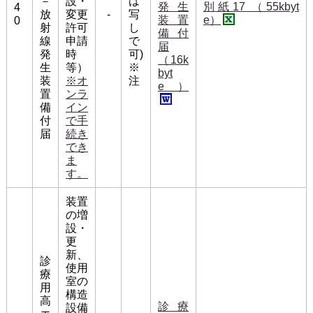
－
設・
は
発生
別紙17 （55kbyt
4
放
変更
-
写
装置
e）
0
射
許可
し
備付
線
申請
で
届
発
時
可)
（16k
生
等）
※
byt
装
※オ
注
e）
置
ンラ
備
イン
付
で手
届
続き
でき
ま
す。
装置
の増
設・
更
新、
診
使用
療
室の
用
構造
高
診療
設備