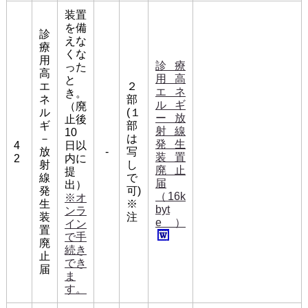
装置
を備
診
えな
療
くな
用
診療
った
高
用高
と
エ
２
エネ
き。
ネ
部
ルギ
（廃
ル
(１
ー放
止後
ギ
部
射線
10
－
は
発生
4
日以
放
-
写
装置
2
内に
射
し
廃止
提
線
で
届
出）
発
可)
（16k
※オ
生
※
byt
ンラ
装
注
e）
イン
置
で手
廃
続き
止
でき
届
ま
す。