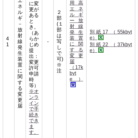
エ
用高
に変
ネ
エネ
更が
ル
２
ルギ
ある
ギ
部
ー放
と
－
(１
射線
き。
放
部
別紙17 （55kbyt
発生
（あ
射
は
e）
装置
4
らか
線
-
写
に関
1
じめ
別紙22 （37kbyt
発
し
する
提
e）
生
で
変更
出：
装
可)
届
変更
置
※
（17k
許可
に
注
byt
申請
関
e）
時
す
等）
る
※オ
変
ンラ
更
イン
届
で手
続き
でき
ま
す。