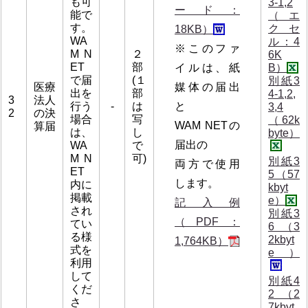
も可
3-1,2
ード：
能で
（エ
す。
クセ
18KB）
WA
ル：4
※このファ
M N
２
6K
ET
部
イルは、紙
B）
で届
(１
別紙3
医療
媒体の届出
出を
部
4-1,2,
3
法人
行う
-
は
と
3,4
2
の決
場合
写
（62k
WAM NETの
算届
は、
し
byte）
届出の
WA
で
M N
可)
別紙3
両方で使用
ET
5（57
します。
内に
kbyt
掲載
e）
記入例
され
別紙3
（PDF：
てい
6 （3
る様
2kbyt
1,764KB）
式を
e）
利用
して
別紙4
くだ
2 （2
さ
7kbyt