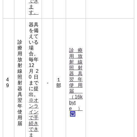
でき
ま
す。
器具
を備
えて
診
いる
療
場
診療
用
合、
用放
放
毎年
射線
射
12
照射
線
月2
器具
照
0日
翌年
4
１
射
まで
-
使用
9
部
器
に提
届
具
出。
（16k
翌
※オ
byt
年
ンラ
e）
使
イン
用
で手
届
続き
でき
ま