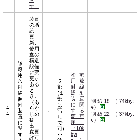
ま
す。
装置
の増
設・
更
新、
使用
室の
構造
診
設備
療
に変
診療
用
更が
用放
放
２
ある
射線
射
部
と
照射
線
(１
き。
装置
照
部
別紙18 （74kbyt
（あ
に関
射
は
e）
4
らか
する
装
-
写
4
じめ
別紙22 （37kbyt
変更
置
し
提
e）
届
に
で
出：
（18k
関
可)
変更
byt
す
※
許可