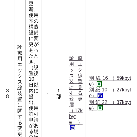
更
新、
使用
室の
構造
設備
に変
更が
診
あっ
療
たと
診療
用
き。
用エ
エ
（設
ック
ッ
置後
ス線
ク
別紙16（59kbyt
10
装置
ス
e）
日以
に関
線
別紙10 （27kbyt
3
内に
１
する
装
-
e）
8
提
部
変更
置
出、
別紙22 （37kbyt
届
に
使用
e）
（17k
関
許可
byt
す
申請
e）
る
があ
変
る場
更