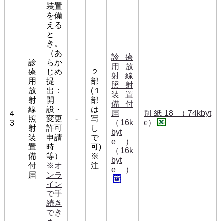
装置
を備
える
と
き。
（あ
診療
診
らか
用放
療
じめ
２
射線
用
提
部
照射
放
出：
(１
装置
射
開
部
備付
線
設・
は
届
別紙18 （74kbyt
4
照
変更
-
写
（16k
e）
3
射
許可
し
byt
装
申請
で
e）
置
時
可)
（16k
備
等）
※
byt
付
※オ
注
e）
届
ンラ
イン
で手
続き
でき