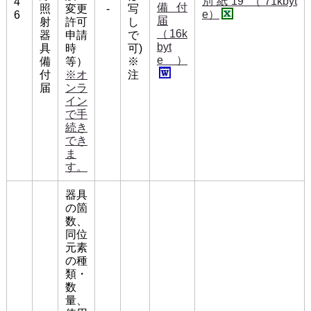
別紙19 （71kbyt
4
備付
照
変更
-
写
e）
6
届
射
許可
し
（16k
器
申請
で
byt
具
時
可)
e）
備
等）
※
付
※オ
注
届
ンラ
イン
で手
続き
でき
ま
す。
器具
の箇
数、
同位
元素
の種
類・
数
量、