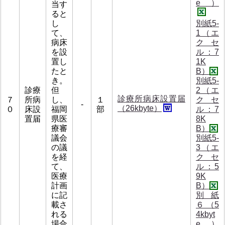
e）
当す
ると
し
別紙5-
て、
1（エ
病床
クセ
を設
ル：7
置し
1K
たと
B）
き。
別紙5-
診療
但
2（エ
診療所病床設置届
７
所病
し、
１
クセ
-
（26kbyte）
０
床設
福岡
部
ル：7
置届
県医
8K
療審
B）
議会
別紙5-
の議
3（エ
を経
クセ
て、
ル：5
医療
9K
計画
B）
に記
別紙
載さ
６ （5
れる
4kbyt
場合
e）