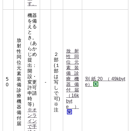
す。
機器
を備
える
と
き。
放
（あ
射
らか
放射
性
じめ
２
性同
同
提
部
位元
位
出：
(１
素装
元
開
部
備診
素
設・
は
療機
別紙20 （49kbyt
5
装
変更
-
写
器備
e）
0
備
許可
し
付届
診
申請
で
（16k
療
時
可)
byt
機
等）
※
e）
器
※オ
注
備
ンラ
付
イン
届
で手