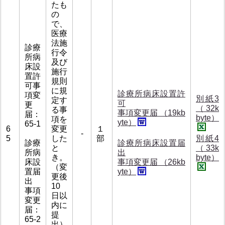
たも
の
で、
医療
法施
診療
行令
所病
及び
床設
施行
置許
規則
可事
に規
診療所病床設置許
項変
別紙3
定す
可
更
（32k
る事
事項変更届 （19kb
届：
byte）
項を
yte）
65-1
6
変更
１
-
5
した
部
別紙4
診療
診療所病床設置届
と
（33k
所病
出
き。
byte）
床設
事項変更届 （26kb
（変
置届
yte）
更後
出
10
事項
日以
変更
内に
届：
提
65-2
出）