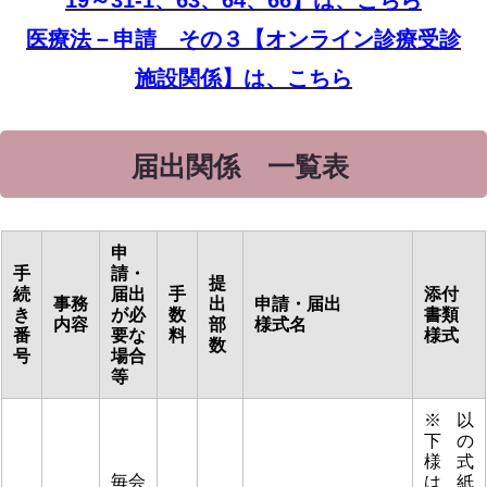
医療法－申請 その３【オンライン診療受診
施設関係】は、こちら
届出関係 一覧表
申
手
請・
提
続
届出
手
添付
事務
出
申請・届出
き
が必
数
書類
内容
部
様式名
番
要な
料
様式
数
号
場合
等
※以
下の
様式
毎会
は紙