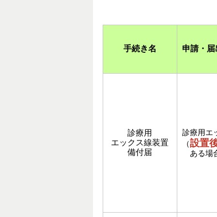
手続き名
申請・届
診療用
診療用エ
設置
エックス線装置
（
備付届
ある場合