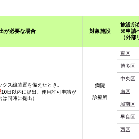
施設所
出が必要な場合
対象施設
※申請
（外部
東区
博多区
中央区
ックス線装置を備えたとき。
病院
後
南区
10日以内に提出。使用許可申請が
診療所
は同時に提出）
城南区
早良区
西区