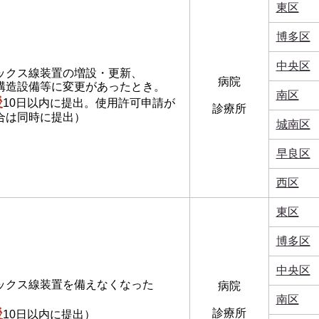
東区
博多区
中央区
ックス線装置の増設・更新、
病院
構造設備等に変更があったとき。
南区
後
10日以内に提出。使用許可申請が
診療所
は同時に提出）
城南区
早良区
西区
東区
博多区
中央区
ックス線装置を備えなくなった
病院
南区
後
診療所
10日以内に提出）