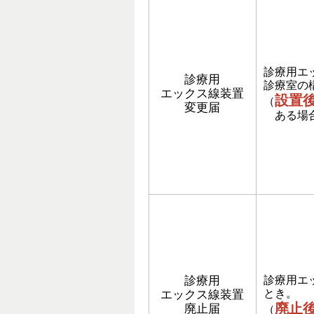
診療用エ
診療用
診療室の
エックス線装置
設置
（
変更届
ある場合
診療用
診療用エ
とき。
エックス線装置
廃止
廃止届
（