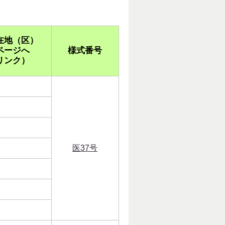
在地（区）
ページへ
様式番号
リンク）
医37号