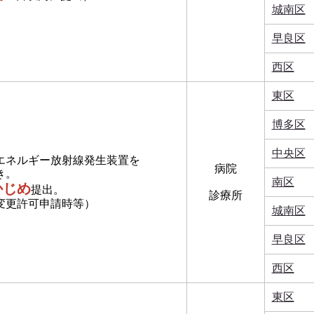
城南区
早良区
西区
東区
博多区
中央区
エネルギー放射線発生装置を
病院
き。
南区
かじめ
提出。
診療所
更許可申請時等）
城南区
早良区
西区
東区