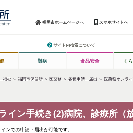
福岡市ホームページへ
スマホサイトへ
サイト内検索について
健
難病
食品安全
くら
・福祉
＞
福岡市保健所
＞
医薬務
＞
各種申請・届出
＞
医薬務オンライ
ライン手続き(2)病院、診療所（
ラインでの申請・届出が可能です。