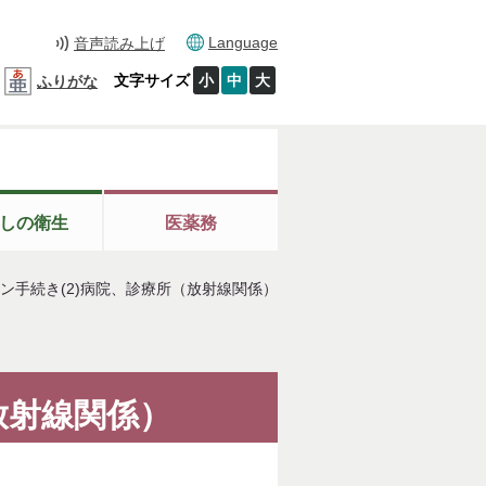
Language
音声読み上げ
文字サイズ
小
中
大
ふりがな
しの衛生
医薬務
ン手続き(2)病院、診療所（放射線関係）
放射線関係）