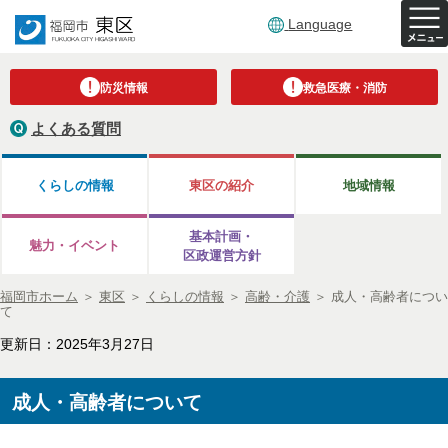
Language
防災情報
救急医療・消防
よくある質問
くらしの情報
東区の紹介
地域情報
基本計画・
魅力・イベント
区政運営方針
福岡市ホーム
＞
東区
＞
くらしの情報
＞
高齢・介護
＞
成人・高齢者につい
て
更新日：2025年3月27日
成人・高齢者について