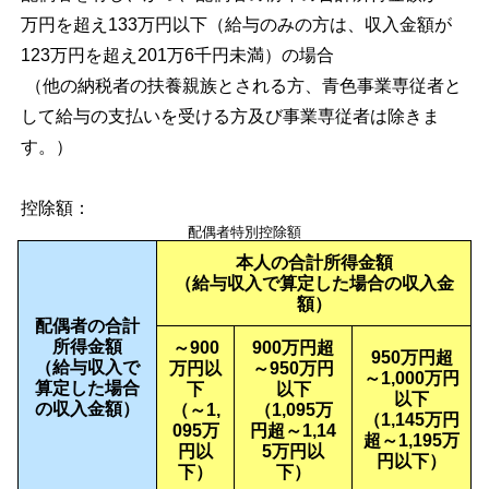
万円を超え133万円以下（給与のみの方は、収入金額が
123万円を超え201万6千円未満）の場合
（他の納税者の扶養親族とされる方、青色事業専従者と
して給与の支払いを受ける方及び事業専従者は除きま
す。）
控除額：
配偶者特別控除額
本人の合計所得金額
（給与収入で算定した場合の収入金
額）
配偶者の合計
所得金額
～900
900万円超
950万円超
（給与収入で
万円以
～950万円
～1,000万円
算定した場合
下
以下
以下
の収入金額）
（～1,
（1,095万
（1,145万円
095万
円超～1,14
超～1,195万
円以
5万円以
円以下）
下）
下）