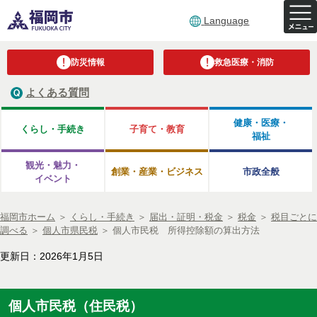
Language
防災情報
救急医療・消防
よくある質問
健康・医療・
くらし・手続き
子育て・教育
福祉
観光・魅力・
創業・産業・ビジネス
市政全般
イベント
福岡市ホーム
＞
くらし・手続き
＞
届出・証明・税金
＞
税金
＞
税目ごとに
調べる
＞
個人市県民税
＞
個人市民税 所得控除額の算出方法
更新日：2026年1月5日
個人市民税（住民税）