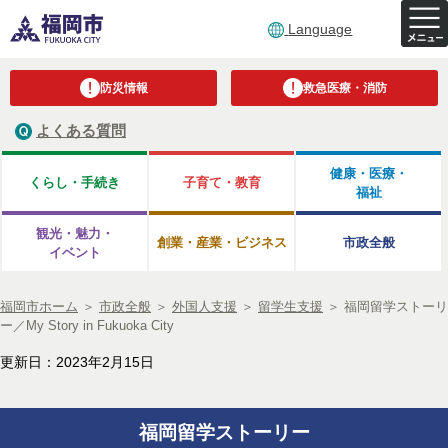
Language
防災情報
救急医療・消防
よくある質問
健康・医療・
くらし・手続き
子育て・教育
福祉
観光・魅力・
創業・産業・ビジネス
市政全般
イベント
福岡市ホーム
＞
市政全般
＞
外国人支援
＞
留学生支援
＞
福岡留学ストーリ
ー／My Story in Fukuoka City
更新日：2023年2月15日
福岡留学ストーリー