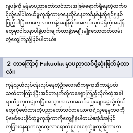
ဂျပန်ကိုမြန်မာပညာတော်သင်သားအဖြစ်ရောက်ရှိနေတဲ့ထက်ဝ
င့်လို့ခေါ်ပါတယ်ဖူကုအိုကာမှာနေထိုင်နေတာဒီနှစ်နဲ့ဆိုရင်၅နှစ်
ပြည့်ပါပြီ။စာလေ့လာတာနဲ့အချိန်ပိုင်းအလုပ်လုပ်မရှိတဲ့အချိန်
တွေမှာဝါသနာပါနဲ့ဟင်းချက်တာနဲ့အမျိုးမျိုးသောဇာတ်လမ်း
တွဲတွေကြည့်ဖြစ်ပါတယ်။
２ ဘာကြောင့် Fukuoka မှာပညာသင်ဖို့ဆုံးဖြတ်ခဲ့တာ
လဲ။
ကုန်သွယ်လုပ်ငန်းလုပ်နေတဲ့ဦးလေးဆီကဖူကုအိုကာနဲ့ပတ်
သတ်တာကြားပြီးအင်တာနက်တိုကနေရှာကြည့်လိုက်တဲ့အခါ
ရာသီဥတုကမျှတပြီးအသွားအလာအဆင်ပြေချောမွှေ့လို့ကိုယ်
တွေးပုံဖော်ထားတဲ့ပညာတော်သင်တယောက်ရဲ့လူနေမှုဘဝကို
ပုံဖော်ပေးနိုင်တဲ့ဖူကုအိုကာကိုတွေ့ရှိခဲ့ပါတယ်။အဲ့ဒီအပြင်
တခြားနေရာကလူတွေလာရောက်စုဝေးနေတဲ့ဖူကုအိုကာဟာ