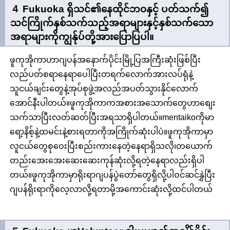
４ Fukuoka ရှိသင်၏နေထိုင်ဘ၀နှင့် ပတ်သက်၍
သင်ကြိုက်နှစ်သက်သည့်အရာများနှင့်နှစ်သက်သော
အရာများကိုကျွန်ုပ်တို့အားပြောပြပါ။
ဖူကုအိုကာဟာဂျပန်အနောက်ပိုင်းမြို့ပြအကြီးဆုံးဖြစ်ပြီး
လည်ပတ်စရာနေရာပေါပြီးတရက်လောက်အားလပ်ရုံနဲ့
သူငယ်ချင်းတွေနဲ့အုပ်စုဖွဲ့အလည်အပတ်သွားနိုင်လောက်
အောင်နီးပါတယ်။ဖူကုအိုကာကအစားအသောက်တွေဟာစျေး
သက်သာပြီးလတ်ဆတ်ပြီးအရသာရှိပါတယ်။mentaikoကိုမာ
ရော့နိစ့်နဲ့ထမင်းနဲ့စားရတာကိုအကြိုက်ဆုံးပါပဲ။ဖူကုအိုကာမှာ
လူငယ်တွေစုဝေးပြီးစည်းကားနေတဲ့နေရာရှိသလို၊တယောက်
တည်းအေးအေးဆေးဆေးကုန်ဆုံးလို့ရတဲ့နေရာလည်းရှိပါ
တယ်။ဖူကုအိုကာမှာရိုးရာဂျပန်ပွဲတော်တွေရှိလို့ပါဝင်ဆင်နွှဲပြီး
ဂျပန်ရိုးရာကိုလေ့လာလို့ရတာမို့အကောင်းဆုံးလို့ထင်ပါတယ်