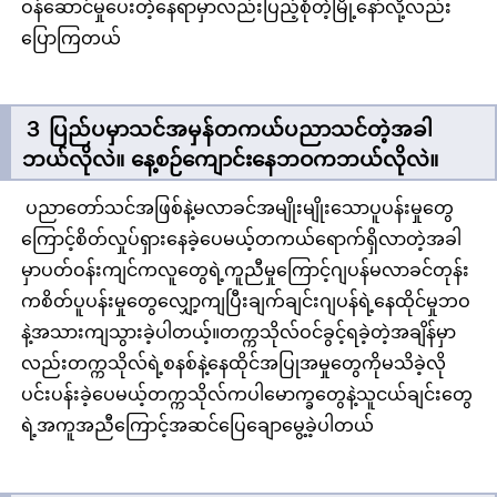
ဝန်ဆောင်မှုပေးတဲ့နေရာမှာလည်းပြည့်စုံတဲ့မြို့နော်လို့လည်း
ပြောကြတယ်
３ ပြည်ပမှာသင်အမှန်တကယ်ပညာသင်တဲ့အခါ
ဘယ်လိုလဲ။ နေ့စဉ်ကျောင်းနေဘဝကဘယ်လိုလဲ။
ပညာတော်သင်အဖြစ်နဲ့မလာခင်အမျိုးမျိုးသောပူပန်းမှုတွေ
ကြောင့်စိတ်လှုပ်ရှားနေခဲ့ပေမယ့်တကယ်ရောက်ရှိလာတဲ့အခါ
မှာပတ်ဝန်းကျင်ကလူတွေရဲ့ကူညီမှုကြောင့်ဂျပန်မလာခင်တုန်း
ကစိတ်ပူပန်းမှုတွေလျှော့ကျပြီးချက်ချင်းဂျပန်ရဲ့နေထိုင်မှုဘဝ
နဲ့အသားကျသွားခဲ့ပါတယ့်။တက္ကသိုလ်ဝင်ခွင့်ရခဲ့တဲ့အချိန်မှာ
လည်းတက္ကသိုလ်ရဲ့စနစ်နဲ့နေထိုင်အပြုအမှုတွေကိုမသိခဲ့လို
ပင်းပန်းခဲ့ပေမယ့်တက္ကသိုလ်ကပါမောက္ခတွေနဲ့သူငယ်ချင်းတွေ
ရဲ့အကူအညီကြောင့်အဆင်ပြေချောမွေ့ခဲ့ပါတယ်