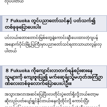
လုပ်ပါတယ်
７ Fukuoka တွင်ပညာတော်သင်နှင့် ပတ်သက်၍
တစ်ခုခုပြောပေးပါ။
ပင်လယ်၊တောတောင်၊မြစ်တွေနဲ့ကောင်းချီးပေးထားတဲ့ဂျပန်
အနောက်ပိုင်းမြို့ပြကြီးမှာပညာတော်သင်ရတာသာယာလွန်းလှ
ပါတယ်
８ Fukuoka ကိုကျောင်းလာတက်ရန်စဉ်းစားနေ
သူများကို ကျေးဇူးပြု၍ မက်ဆေ့ခ်ျသို့မဟုတ်အကြံဥာ
ဏ်လေးတစ်ခုလောက်ပြောပေးပါဦး။
အသွားအလာအဆင်ပြေပြီး၊လတိုင်းပွဲတော်ရှိလို့ဘယ်တော့မ
ဆိုလည်ပတ်ပျော်ရွှင်နိုင်တယ်၊နေလို့ထိုင်လို့ ကောင်းပြီး