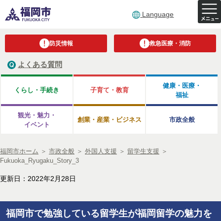
Language
防災情報
救急医療・消防
よくある質問
健康・医療・
くらし・手続き
子育て・教育
福祉
観光・魅力・
創業・産業・ビジネス
市政全般
イベント
福岡市ホーム
＞
市政全般
＞
外国人支援
＞
留学生支援
＞
Fukuoka_Ryugaku_Story_3
更新日：2022年2月28日
福岡市で勉強している留学生が福岡留学の魅力を