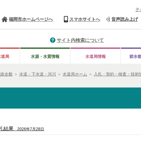
テ
福岡市ホームページへ
スマホサイトへ
音声読み上げ
サイト内検索について
水道局
水源・水質情報
水道局情報
節水
市政全般
＞
水道・下水道・河川
＞
水道局ホーム
＞
入札・契約・検査・技術
札結果
2026年7月28日