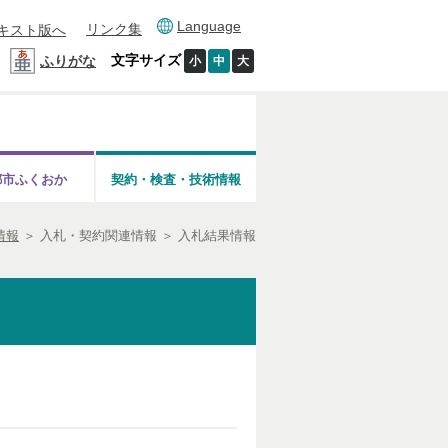
Language
リンク集
キスト版へ
文字サイズ
ふりがな
小
中
大
都市ふくおか
契約・検査・技術情報
情報
＞
入札・契約関連情報
＞
入札結果情報