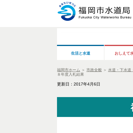
生活と水道
おしえて
福岡市ホーム
＞
市政全般
＞
水道・下水道
８年度入札結果
更新日：2017年4月6日