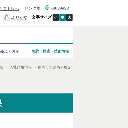
Language
リンク集
キスト版へ
文字サイズ
ふりがな
小
中
大
都市ふくおか
契約・検査・技術情報
報
＞
入札結果情報
＞
福岡市水道局平成２
果