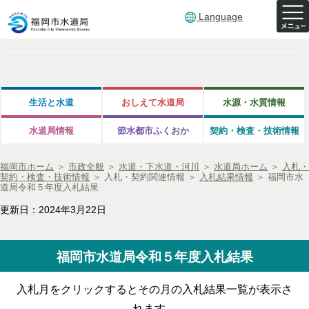
Language
生活と水道
おしえて水道局
水源・水質情報
水道局情報
節水都市ふくおか
契約・検査・技術情報
福岡市ホーム
＞
市政全般
＞
水道・下水道・河川
＞
水道局ホーム
＞
入札・
契約・検査・技術情報
＞
入札・契約関連情報
＞
入札結果情報
＞
福岡市水
道局令和５年度入札結果
更新日：2024年3月22日
福岡市水道局令和５年度入札結果
入札月をクリックするとその月の入札結果一覧が表示さ
れます。