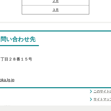
２月
３月
お問い合わせ先
１丁目２８番１５号
ka.lg.jp
このサイト
サイトマッ
 [
地図・アクセスなど
]
個人情報の