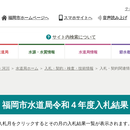
テ
福岡市ホームページへ
スマホサイトへ
音声読み上げ
サイト内検索について
水道局
水源・水質情報
水道局情報
節水
・河川
＞
水道局ホーム
＞
入札・契約・検査・技術情報
＞
入札・契約関連情
福岡市水道局令和４年度入札結果
入札月をクリックするとその月の入札結果一覧が表示されます