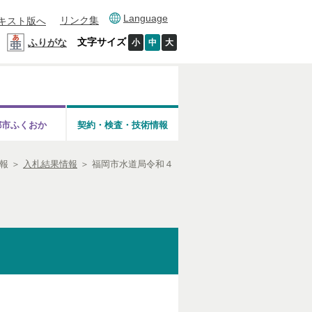
Language
リンク集
キスト版へ
文字サイズ
ふりがな
小
中
大
都市ふくおか
契約・検査・技術情報
報
＞
入札結果情報
＞
福岡市水道局令和４
。