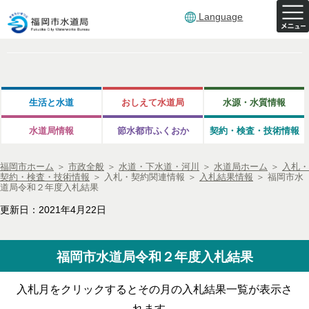
Language
生活と水道
おしえて水道局
水源・水質情報
水道局情報
節水都市ふくおか
契約・検査・技術情報
福岡市ホーム
＞
市政全般
＞
水道・下水道・河川
＞
水道局ホーム
＞
入札・
契約・検査・技術情報
＞
入札・契約関連情報
＞
入札結果情報
＞
福岡市水
道局令和２年度入札結果
更新日：2021年4月22日
福岡市水道局令和２年度入札結果
入札月をクリックするとその月の入札結果一覧が表示さ
れます。