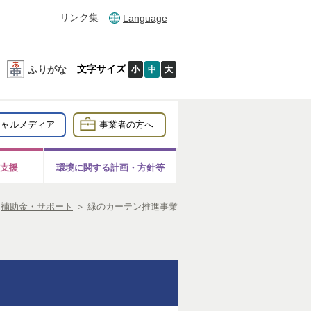
リンク集
Language
文字サイズ
ふりがな
小
中
大
シャルメディア
事業者の方へ
支援
環境に関する計画・方針等
＞
補助金・サポート
＞
緑のカーテン推進事業